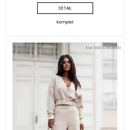
DETAIL
Komplet
Kód:
5907378520381