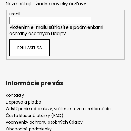
i
Nezmeškajte žiadne novinky či zľavy!
e
ä
e
p
t
Email
r
i
v
Vložením e-mailu súhlasíte s
podmienkami
e
k
ochrany osobných údajov
y
v
PRIHLÁSIŤ SA
ý
p
i
s
u
Informácie pre vás
Kontakty
Doprava a platba
Odstúpenie od zmluvy, vrátenie tovaru, reklamácia
Často kladené otázky (FAQ)
Podmienky ochrany osobných údajov
Obchodné podmienky