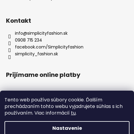
Kontakt
info
@
simplicityfashion.sk
0908 715 234
facebook.com/Simplicityfashion
simplicity_fashion.sk
Prijímame online platby
Tento web používa súbory cookie. Ďalším
prechádzaním tohto webu vyjadrujete súhlas s ich
Facebook
používaním. Viac informácií
tu
.
×
UPOZORNENIE K EXPEDÍCII
!
1. 8. 2026 – 18. 8. 2026
Nastavenie
Vytvoril Shoptet
OBJEDNÁVKY V TOMTO OBDOBÍ NEEXPEDUJEME.