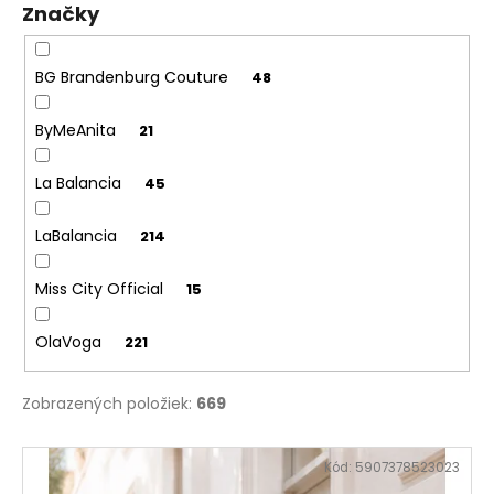
Značky
BG Brandenburg Couture
48
ByMeAnita
21
La Balancia
45
LaBalancia
214
Miss City Official
15
OlaVoga
221
Zobrazených položiek:
669
V
Kód:
5907378523023
ý