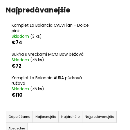
á
Najpredávanejšie
j
s
Komplet La Balancia CALVI ľan - Dolce
ť
pink
?
Skladom
(3 ks)
€74
Sukňa s vreckami MCO Bow béžová
Skladom
(>5 ks)
€72
HĽADAŤ
Komplet La Balancia AURA púdrová
ružová
Skladom
(>5 ks)
O
€110
d
p
R
o
a
r
Odporúčame
Najlacnejšie
Najdrahšie
Najpredávanejšie
ú
d
Abecedne