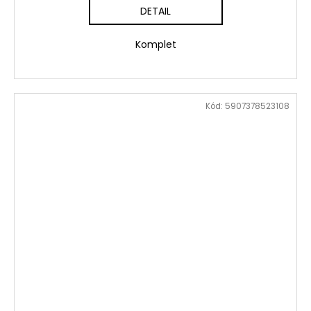
DETAIL
Komplet
Kód:
5907378523108