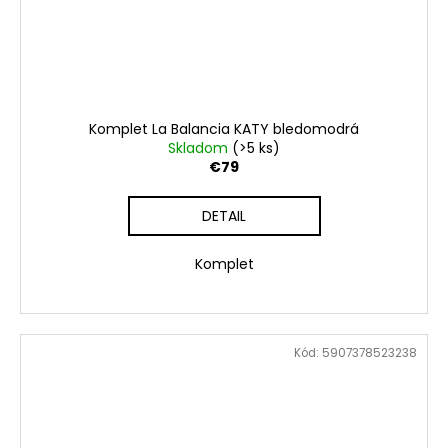
Komplet La Balancia KATY bledomodrá
Skladom
(>5 ks)
€79
DETAIL
Komplet
Kód:
5907378523238