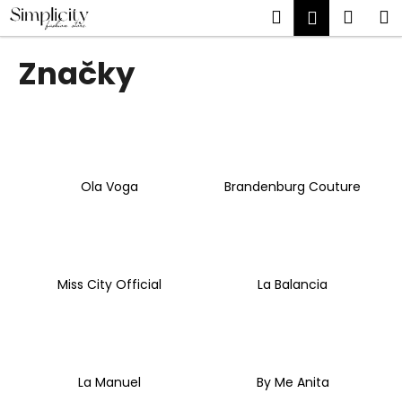
K
Prejsť
Hľadať
Náku
M
Prihlásen
na
o
obsah
Späť
Späť
košík
š
Značky
í
Č
k
o
p
o
t
Ola Voga
Brandenburg Couture
r
e
b
u
Miss City Official
La Balancia
j
e
t
e
La Manuel
By Me Anita
n