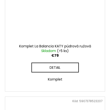
Komplet La Balancia KATY púdrová ružová
Skladom
(>5 ks)
€79
DETAIL
Komplet
Kód:
5907378523207