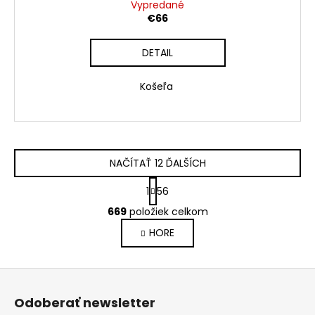
Vypredané
€66
DETAIL
Košeľa
NAČÍTAŤ 12 ĎALŠÍCH
S
1
56
t
O
r
669
položiek celkom
v
á
HORE
l
n
k
á
o
d
Z
v
a
a
á
c
Odoberať newsletter
n
p
i