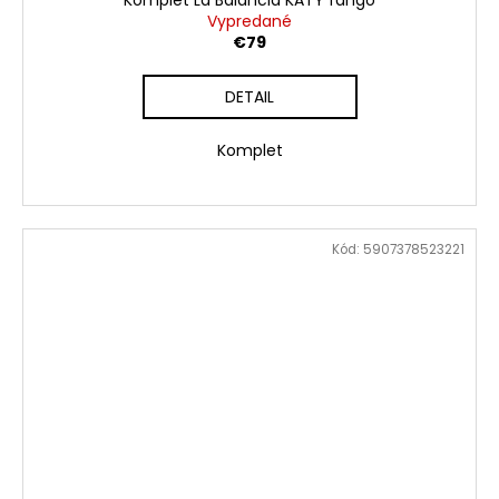
Vypredané
€79
DETAIL
Komplet
Kód:
5907378523221