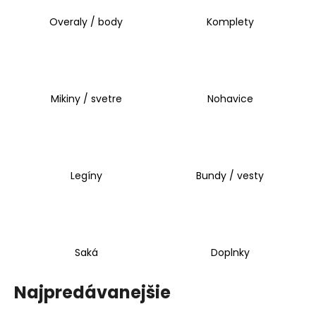
á
Overaly / body
Komplety
j
s
ť
?
Mikiny / svetre
Nohavice
HĽADAŤ
Legíny
Bundy / vesty
O
d
Saká
Doplnky
p
o
r
Najpredávanejšie
ú