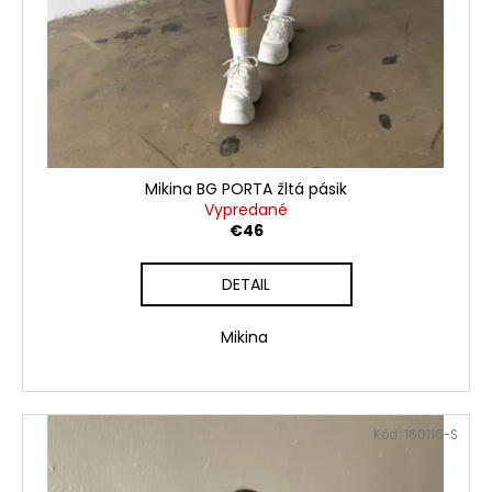
Mikina BG PORTA žltá pásik
Vypredané
€46
DETAIL
Mikina
Kód:
160116-S