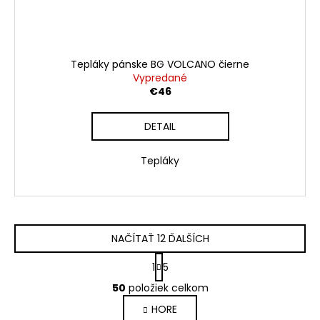
Tepláky pánske BG VOLCANO čierne
Vypredané
€46
DETAIL
Tepláky
NAČÍTAŤ 12 ĎALŠÍCH
S
1
5
t
O
r
50
položiek celkom
v
á
HORE
l
n