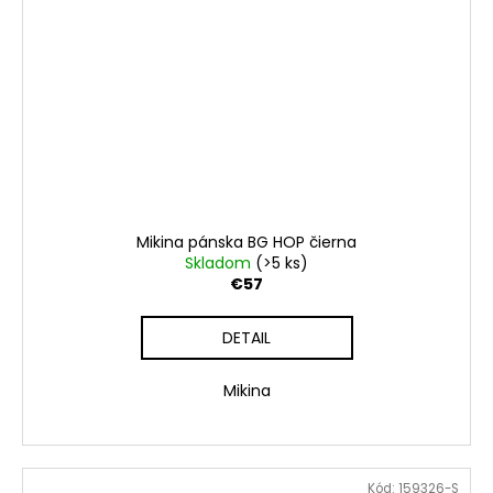
Mikina pánska BG HOP čierna
Skladom
(>5 ks)
€57
DETAIL
Mikina
Kód:
159326-S