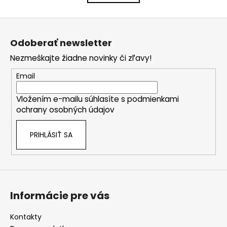
k
á
o
d
Z
v
a
a
á
c
Odoberať newsletter
n
p
i
i
Nezmeškajte žiadne novinky či zľavy!
e
ä
e
p
t
Email
r
i
v
Vložením e-mailu súhlasíte s
podmienkami
e
k
ochrany osobných údajov
y
v
PRIHLÁSIŤ SA
ý
p
i
s
u
Informácie pre vás
Kontakty