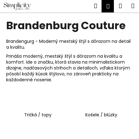
K
Prejsť
Hľadať
Náku
M
Prihlásen
na
o
obsah
Späť
Späť
košík
š
Brandenburg Couture
í
Č
k
o
Brandengurg - Moderný mestský štýl s dôrazom na detail
a kvalitu.
p
Prináša moderný, mestský štýl s dôrazom na kvalitu a
o
komfort. Ide o značku, ktorá stavia na minimalistickom
t
dizajne, nadčasových strihoch a detailoch, vďaka ktorým
r
pôsobí každý kúsok štýlovo, no zároveň prakticky na
každodenné nosenie.
e
b
u
j
e
Tričká / topy
Košele / blúzky
t
e
n