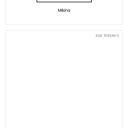
Mikina
Kód:
159344-S