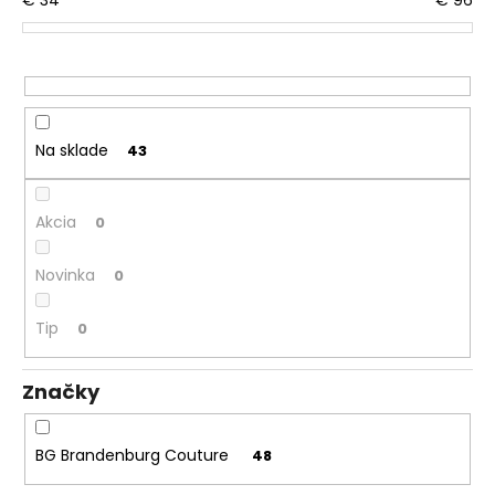
€
34
€
96
p
r
o
d
u
k
Na sklade
43
t
o
Akcia
0
v
Novinka
0
Tip
0
Značky
BG Brandenburg Couture
48