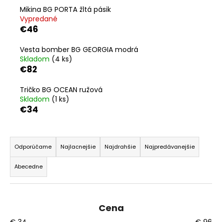
č
Mikina BG PORTA žltá pásik
a
Vypredané
m
€46
e
Vesta bomber BG GEORGIA modrá
Skladom
(4 ks)
KOMPLET
€82
LA
BALANCIA
AURA
Tričko BG OCEAN ružová
PÚDROVÁ
Skladom
(1 ks)
RUŽOVÁ
€34
€110
R
a
Odporúčame
Najlacnejšie
Najdrahšie
Najpredávanejšie
d
Abecedne
e
n
i
Cena
e