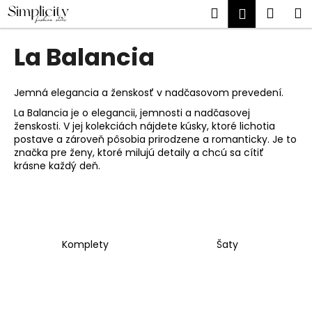
K
Prejsť
Hľadať
Náku
M
Prihlásen
na
o
obsah
Späť
Späť
košík
š
La Balancia
í
Č
k
o
Jemná elegancia a ženskosť v nadčasovom prevedení.
p
La Balancia je o elegancii, jemnosti a nadčasovej
ženskosti. V jej kolekciách nájdete kúsky, ktoré lichotia
o
postave a zároveň pôsobia prirodzene a romanticky. Je to
t
značka pre ženy, ktoré milujú detaily a chcú sa cítiť
r
krásne každý deň.
e
b
u
j
Komplety
Šaty
e
t
e
n