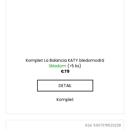
Komplet La Balancia KATY bledomodrá
Skladom
(>5 ks)
€79
DETAIL
Komplet
Kód:
5907378523238