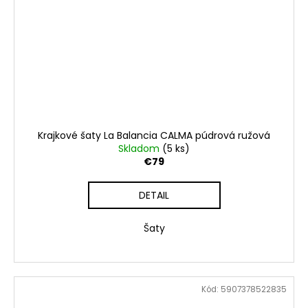
Krajkové šaty La Balancia CALMA púdrová ružová
Skladom
(5 ks)
€79
DETAIL
Šaty
Kód:
5907378522835