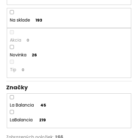
d
u
k
Na sklade
193
t
o
Akcia
0
v
Novinka
26
Tip
0
Značky
La Balancia
45
LaBalancia
219
Zobrazených položiek:
266