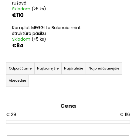
č
ružová
a
Skladom
(>5 ks)
m
€110
e
Komplet MEGGI La Balancia mint
štruktúra pásiku
KOMPLET
Skladom
(>5 ks)
LA
€84
BALANCIA
AURA
PÚDROVÁ
R
RUŽOVÁ
a
Odporúčame
Najlacnejšie
Najdrahšie
Najpredávanejšie
€110
d
Abecedne
e
n
i
Cena
e
€
29
€
116
p
r
o