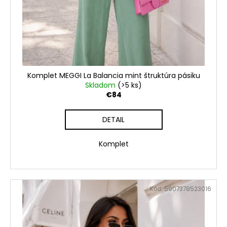
Komplet MEGGI La Balancia mint štruktúra pásiku
Skladom
(>5 ks)
€84
DETAIL
Komplet
Kód:
5907378523016