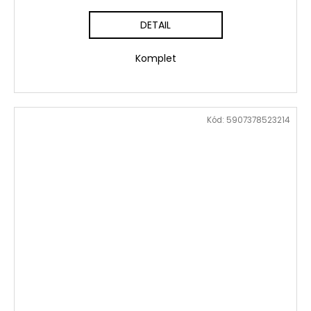
DETAIL
Komplet
Kód:
5907378523214