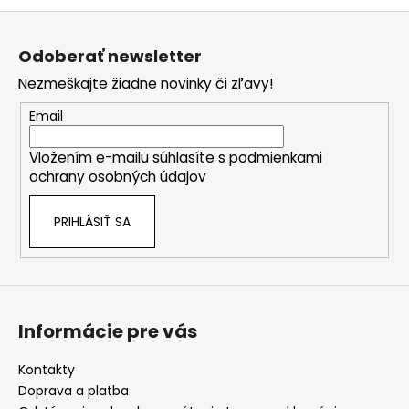
o
d
Z
v
a
a
á
c
Odoberať newsletter
n
p
i
i
Nezmeškajte žiadne novinky či zľavy!
e
ä
e
p
t
Email
r
i
v
Vložením e-mailu súhlasíte s
podmienkami
e
k
ochrany osobných údajov
y
v
PRIHLÁSIŤ SA
ý
p
i
s
u
Informácie pre vás
Kontakty
Doprava a platba