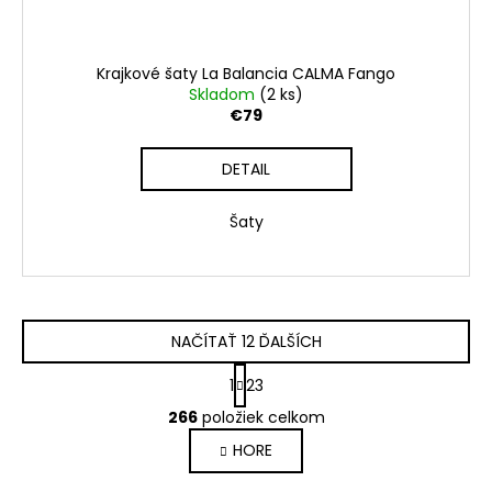
Krajkové šaty La Balancia CALMA Fango
Skladom
(2 ks)
€79
DETAIL
Šaty
NAČÍTAŤ 12 ĎALŠÍCH
S
1
23
t
O
r
266
položiek celkom
v
á
HORE
l
n
k
á