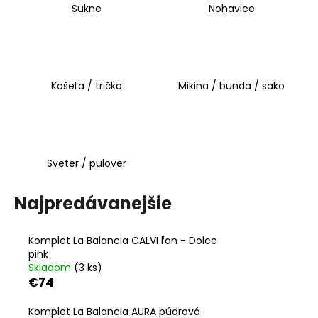
Sukne
Nohavice
á
j
s
ť
Košeľa / tričko
Mikina / bunda / sako
?
Sveter / pulover
HĽADAŤ
Najpredávanejšie
O
d
Komplet La Balancia CALVI ľan - Dolce
pink
p
Skladom
(3 ks)
o
€74
r
ú
Komplet La Balancia AURA púdrová