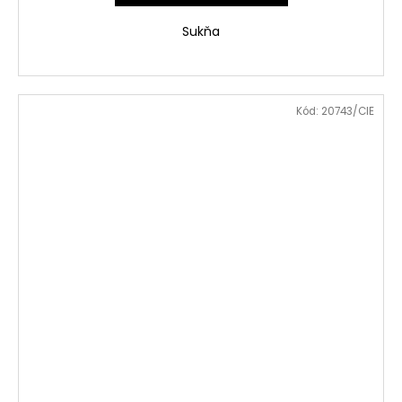
Sukňa
Kód:
20743/CIE