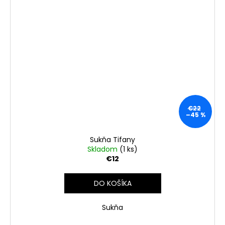
€22
–45 %
Sukňa Tifany
Skladom
(1 ks)
€12
DO KOŠÍKA
Sukňa