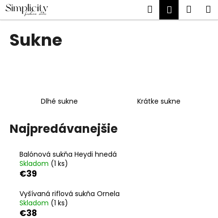
K
Prejsť
Hľadať
Náku
M
Prihlásen
na
o
obsah
Späť
Späť
košík
š
Sukne
í
Č
k
o
p
o
t
Dlhé sukne
Krátke sukne
r
Najpredávanejšie
e
b
u
Balónová sukňa Heydi hnedá
Skladom
(1 ks)
j
€39
e
t
Vyšívaná riflová sukňa Ornela
e
Skladom
(1 ks)
€38
n