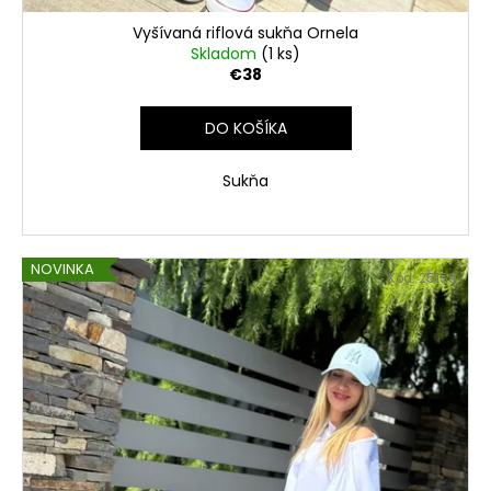
Vyšívaná riflová sukňa Ornela
Skladom
(1 ks)
€38
DO KOŠÍKA
Sukňa
NOVINKA
Kód:
25159