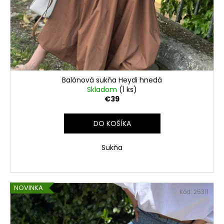
Balónová sukňa Heydi hnedá
Skladom
(1 ks)
€39
DO KOŠÍKA
Sukňa
NOVINKA
Kód:
25311