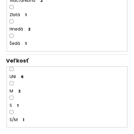
Viacfarebná
2
Zlatá
1
Hnedá
2
Šedá
1
Veľkosť
UNI
6
M
2
S
1
S/M
1