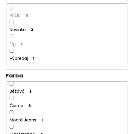
č
t
a
o
m
Akcia
0
v
e
Novinka
3
KOMPLET
LA
Tip
0
BALANCIA
AURA
PÚDROVÁ
Výpredaj
1
RUŽOVÁ
€111
Farba
Béžová
1
Čierna
3
Modrá Jeans
1