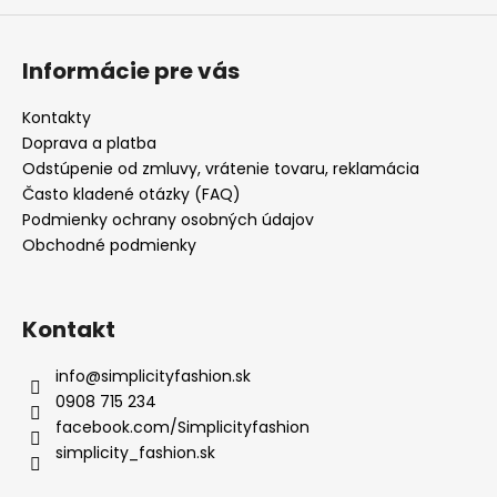
ý
p
i
Informácie pre vás
s
u
Kontakty
Doprava a platba
Odstúpenie od zmluvy, vrátenie tovaru, reklamácia
Často kladené otázky (FAQ)
Podmienky ochrany osobných údajov
Obchodné podmienky
Kontakt
info
@
simplicityfashion.sk
0908 715 234
facebook.com/Simplicityfashion
simplicity_fashion.sk