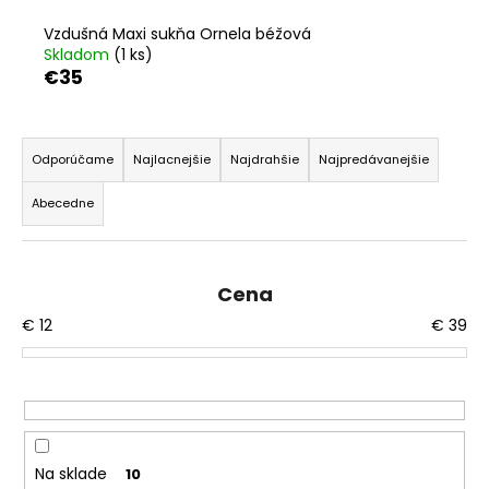
á
Vzdušná Maxi sukňa Ornela béžová
j
Skladom
(1 ks)
€35
s
ť
R
?
a
Odporúčame
Najlacnejšie
Najdrahšie
Najpredávanejšie
d
Abecedne
e
n
HĽADAŤ
i
Cena
e
€
12
€
39
p
O
r
d
o
p
d
o
r
u
ú
k
Na sklade
10