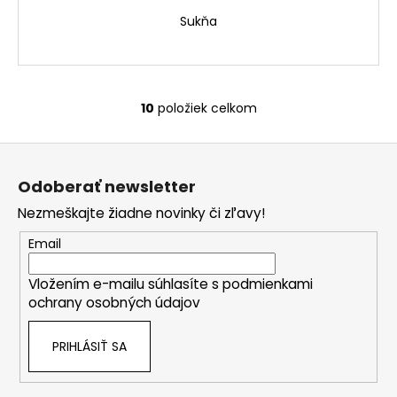
Sukňa
10
položiek celkom
O
v
Z
l
á
á
Odoberať newsletter
d
p
a
Nezmeškajte žiadne novinky či zľavy!
ä
c
t
Email
i
i
e
Vložením e-mailu súhlasíte s
podmienkami
e
p
ochrany osobných údajov
r
v
PRIHLÁSIŤ SA
k
y
v