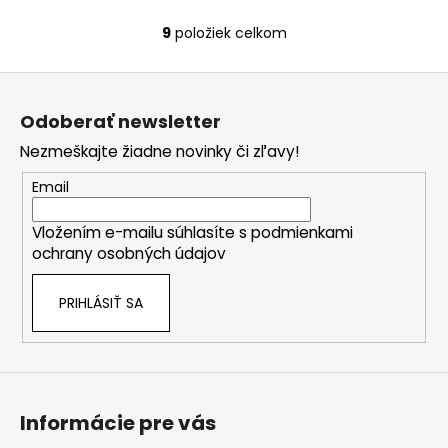
9
položiek celkom
O
v
Z
l
á
á
Odoberať newsletter
d
p
a
Nezmeškajte žiadne novinky či zľavy!
ä
c
t
Email
i
i
e
Vložením e-mailu súhlasíte s
podmienkami
e
p
ochrany osobných údajov
r
v
PRIHLÁSIŤ SA
k
y
v
ý
p
i
Informácie pre vás
s