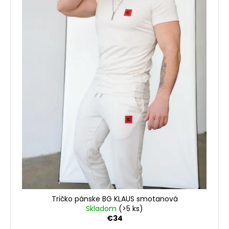
o
d
u
k
t
o
v
Tričko pánske BG KLAUS smotanová
Skladom
(>5 ks)
€34