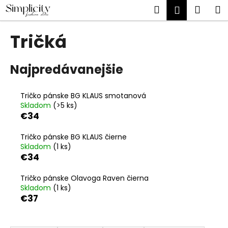
K
Prejsť
Hľadať
Náku
M
Prihlásen
na
o
obsah
Späť
Späť
košík
š
Tričká
í
Č
k
o
Najpredávanejšie
p
o
Tričko pánske BG KLAUS smotanová
t
Skladom
(>5 ks)
€34
r
e
Tričko pánske BG KLAUS čierne
b
Skladom
(1 ks)
€34
u
j
Tričko pánske Olavoga Raven čierna
e
Skladom
(1 ks)
€37
t
e
R
n