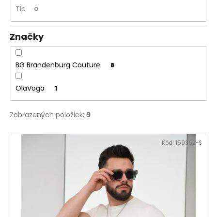
č
Tip
0
a
m
e
Značky
SUKŇA
BG Brandenburg Couture
8
S
VRECKAMI
MCO
OlaVoga
1
BOW
BÉŽOVÁ
Zobrazených položiek:
9
€72
V
Kód:
159362-S
ý
p
i
s
p
r