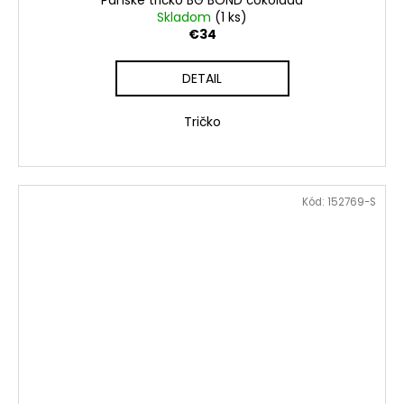
Pánske tričko BG BOND čokoláda
Skladom
(1 ks)
€34
DETAIL
Tričko
Kód:
152769-S