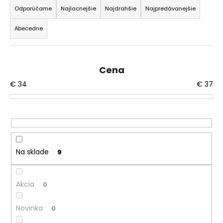
a
á
Odporúčame
Najlacnejšie
Najdrahšie
Najpredávanejšie
d
j
Abecedne
e
s
n
ť
i
?
Cena
e
€
34
€
37
p
r
o
HĽADAŤ
d
u
k
Na sklade
9
O
t
d
o
p
Akcia
0
v
o
r
Novinka
0
ú