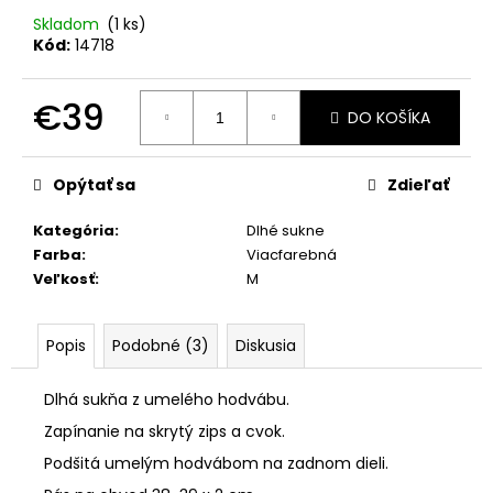
č
a
Skladom
(1 ks)
Kód:
14718
m
e
€39
DO KOŠÍKA
KOMPLET
Jednotková
LA
cena:
BALANCIA
Opýtať sa
Zdieľať
AURA
PÚDROVÁ
Kategória
:
Dlhé sukne
RUŽOVÁ
Farba
:
Viacfarebná
€110
Veľkosť
:
M
Popis
Podobné (3)
Diskusia
Dlhá sukňa z umelého hodvábu.
Zapínanie na skrytý zips a cvok.
Podšitá umelým hodvábom na zadnom dieli.