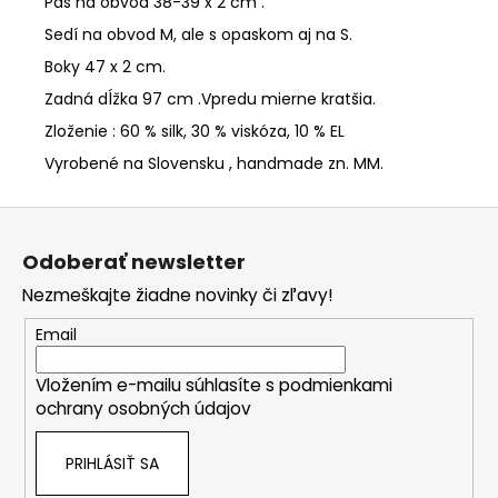
Pás na obvod 38-39 x 2 cm .
Sedí na obvod M, ale s opaskom aj na S.
Boky 47 x 2 cm.
Zadná dĺžka 97 cm .Vpredu mierne kratšia.
Zloženie : 60 % silk, 30 % viskóza, 10 % EL
Vyrobené na Slovensku , handmade zn. MM.
Z
á
Odoberať newsletter
p
Nezmeškajte žiadne novinky či zľavy!
ä
t
Email
i
Vložením e-mailu súhlasíte s
podmienkami
e
ochrany osobných údajov
PRIHLÁSIŤ SA