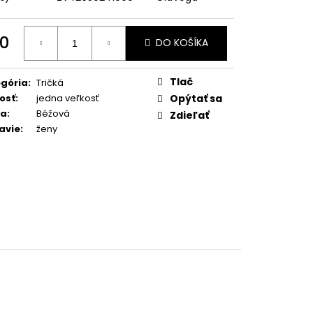
0
DO KOŠÍKA
otková
:
Tlač
gória
:
Tričká
osť
:
jedna veľkosť
Opýtať sa
ba
:
Béžová
Zdieľať
avie
:
ženy