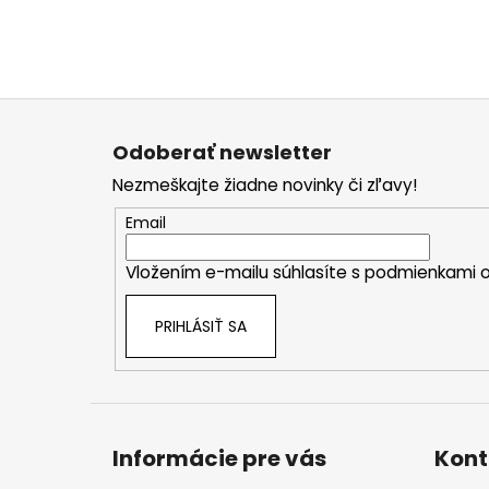
Z
á
Odoberať newsletter
p
Nezmeškajte žiadne novinky či zľavy!
ä
t
Email
i
Vložením e-mailu súhlasíte s
podmienkami o
e
PRIHLÁSIŤ SA
Informácie pre vás
Kont