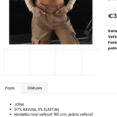
DOLCE PINK
PREMIUM
€74
€39
€3
Jedn
cena
Kate
Veľk
Far
pohl
Popis
Diskusia
JONA
97% BAVLNA, 3% ELASTAN
Modelka nosí veľkosť 165 cm, jedna veľkosť