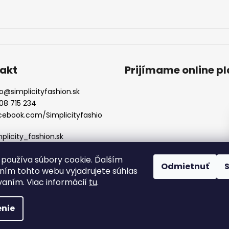
v
ý
p
i
s
u
akt
Prijímame online p
o
@
simplicityfashion.sk
08 715 234
cebook.com/Simplicityfashio
mplicity_fashion.sk
používa súbory cookie. Ďalším
Odmietnuť
ím tohto webu vyjadrujete súhlas
vaním. Viac informácií
tu
.
a vyhradené.
Upraviť nastavenie cookies
nie