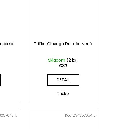
a biela
Tričko Olavoga Dusk červená
Skladom
(2 ks)
€37
DETAIL
Tričko
3057043-L
Kód:
ZV4357054-L