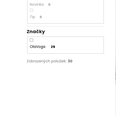
€25
Novinka
0
Tip
0
Značky
OlaVoga
29
Zobrazených položiek:
30