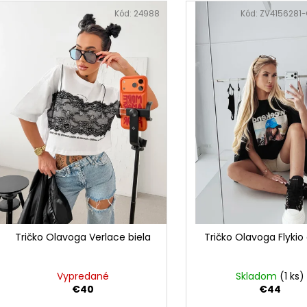
DOLCE PINK
PREMIUM
n
ý
Kód:
24988
Kód:
ZV4156281-
€74
€39
i
p
e
i
p
s
r
p
o
r
d
o
u
d
k
u
t
k
o
t
v
o
v
Tričko Olavoga Verlace biela
Tričko Olavoga Flykio
Vypredané
Skladom
(1 ks)
€40
€44