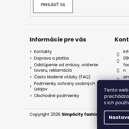
PRIHLÁSIŤ SA
Informácie pre vás
Kont
Kontakty
inf
Doprava a platba
09
Odstúpenie od zmluvy, vrátenie
fa
tovaru, reklamácia
n
Často kladené otázky (FAQ)
si
Podmienky ochrany osobných
údajov
Tento web 
Obchodné podmienky
prechádzan
s ich použí
Copyright 2026
Simplicity fashion
. Všetky práv
Nastave