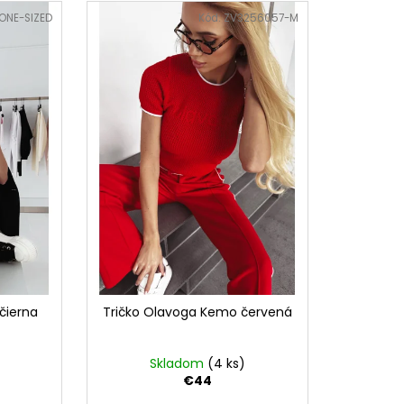
ONE-SIZED
Kód:
ZV3256057-M
 čierna
Tričko Olavoga Kemo červená
Skladom
(4 ks)
€44