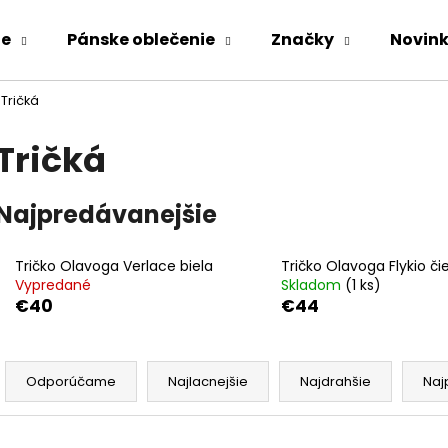
ie
Pánske oblečenie
Značky
Novin
Tričká
Čo potrebujete nájsť?
Tričká
HĽADAŤ
Najpredávanejšie
Tričko Olavoga Verlace biela
Tričko Olavoga Flykio či
Odporúčame
Vypredané
Skladom
(1 ks)
€40
€44
R
a
Odporúčame
Najlacnejšie
Najdrahšie
Naj
d
e
KOMPLET LA BALANCIA CALVI ĽAN -
ZAVINOVACIE N
V