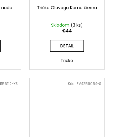
o nude
Tričko Olavoga Kemo čierna
Skladom
(3 ks)
€44
DETAIL
Tričko
4156112-XS
Kód:
ZV4256054-S