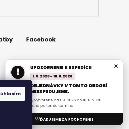
latby
Facebook
×
UPOZORNENIE K EXPEDÍCII
!
1. 8. 2026 – 18. 8. 2026
OBJEDNÁVKY V TOMTO OBDOBÍ
NEEXPEDUJEME.
Súhlasím
Objednávky vytvorené od 1. 8. 2026 do 18. 8. 2026
budú odoslané po tomto termíne.
Vytvoril Shoptet
♡
ĎAKUJEME ZA POCHOPENIE