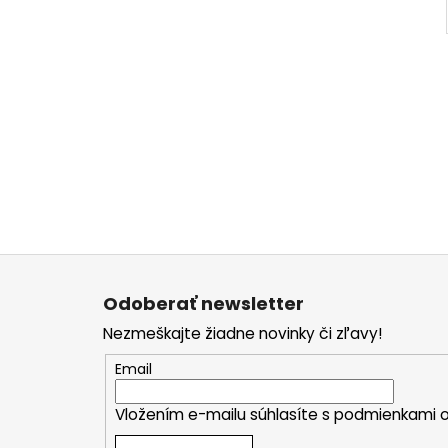
Z
á
Odoberať newsletter
p
Nezmeškajte žiadne novinky či zľavy!
ä
t
Email
i
Vložením e-mailu súhlasíte s
podmienkami o
e