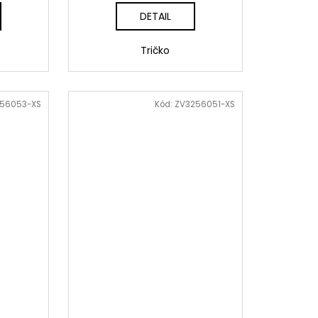
DETAIL
Tričko
56053-XS
Kód:
ZV3256051-XS