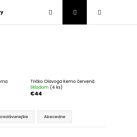
Hľadať
Prihlásenie
Nákupný
ky
Blog
Doprava a platba
Kontakty
košík
erna
Tričko Olavoga Kemo červená
Skladom
(4 ks)
€44
predávanejšie
Abecedne
OHAVICE MARY ČIERNA