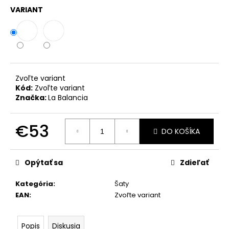
č
VARIANT
a
m
e
OLAVOGA
BODY
Zvoľte variant
AKOPI
Kód:
Zvoľte variant
ČIERNA
Značka:
La Balancia
€25
€53
DO KOŠÍKA
Jednotková
cena:
Opýtať sa
Zdieľať
Kategória
:
Šaty
EAN
:
Zvoľte variant
Popis
Diskusia