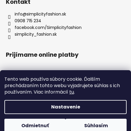
Kontakt
info
@
simplicityfashion.sk
0908 715 234
facebook.com/Simplicityfashion
simplicity_fashion.sk
Prijímame online platby
Tento web používa súbory cookie. Ďalším
prechádzaním tohto webu vyjadrujete súhlas s ich
Facebook
používaním. Viac informácií
tu
.
×
UPOZORNENIE K EXPEDÍCII
!
1. 8. 2026 – 18. 8. 2026
Nastavenie
Vytvoril Shoptet
OBJEDNÁVKY V TOMTO OBDOBÍ NEEXPEDUJEME.
Objednávky vytvorené od 1. 8. 2026 do 18. 8. 2026 budú odoslané po
Copyright 2026
Simplicity fashion
. Všetky práva
tomto termíne.
Odmietnuť
Súhlasím
vyhradené.
Upraviť nastavenie cookies