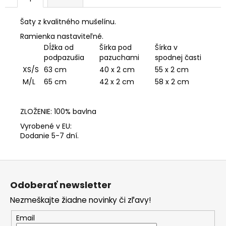
Šaty z kvalitného mušelínu.
Ramienka nastaviteľné.
Dĺžka od
Šírka pod
Šírka v
podpazušia
pazuchami
spodnej časti
55 x 2 cm
XS/S
63 cm
40 x 2 cm
58 x 2 cm
M/L
65 cm
42 x 2 cm
ZLOŽENIE: 100% bavlna
Vyrobené v EU:
Dodanie 5-7 dní.
Z
á
Odoberať newsletter
p
Nezmeškajte žiadne novinky či zľavy!
ä
t
Email