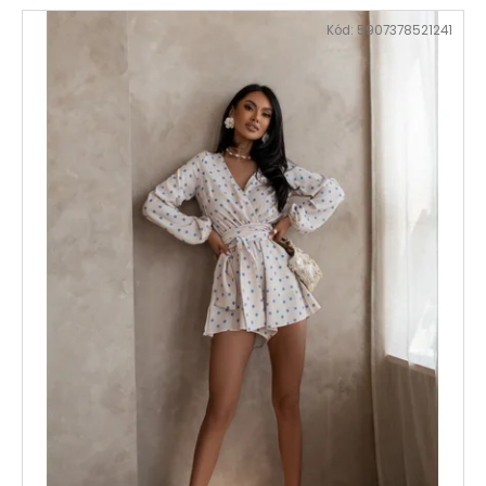
Kód:
5907378521241