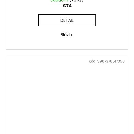
Skladom
(>5 ks)
€74
DETAIL
Blúzka
Kód:
5907378517350