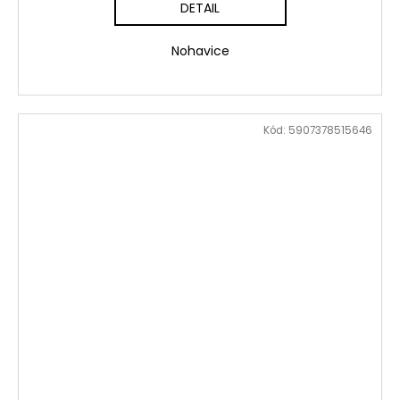
DETAIL
Nohavice
Kód:
5907378515646