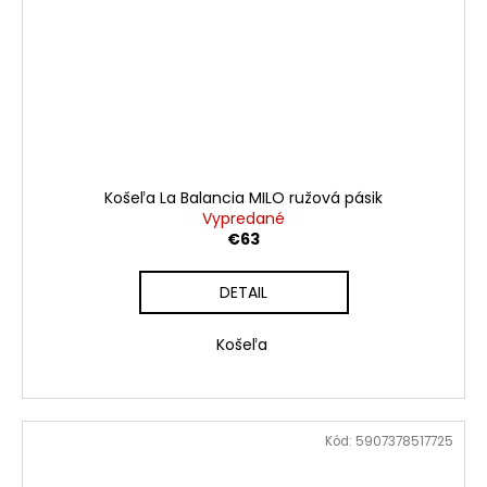
Košeľa La Balancia MILO ružová pásik
Vypredané
€63
DETAIL
Košeľa
Kód:
5907378517725