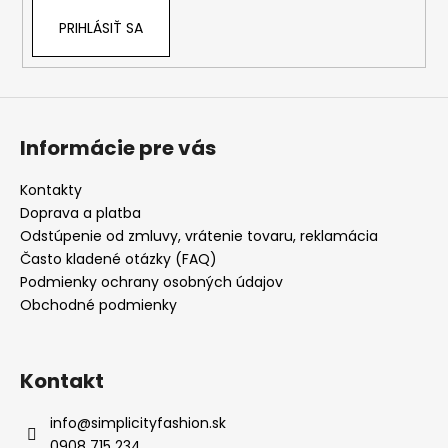
v
PRIHLÁSIŤ SA
ý
p
i
s
u
Informácie pre vás
Kontakty
Doprava a platba
Odstúpenie od zmluvy, vrátenie tovaru, reklamácia
Často kladené otázky (FAQ)
Podmienky ochrany osobných údajov
Obchodné podmienky
Kontakt
info
@
simplicityfashion.sk
0908 715 234