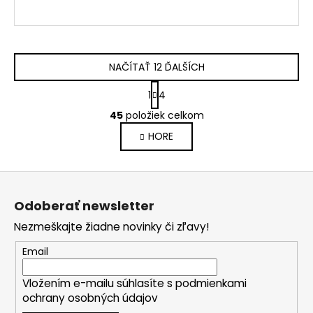
NAČÍTAŤ 12 ĎALŠÍCH
S
1
4
t
O
r
45
položiek celkom
v
á
HORE
l
n
k
á
o
d
Z
v
a
a
á
c
Odoberať newsletter
n
p
i
i
Nezmeškajte žiadne novinky či zľavy!
e
ä
e
p
t
Email
r
i
v
Vložením e-mailu súhlasíte s
podmienkami
e
k
ochrany osobných údajov
y