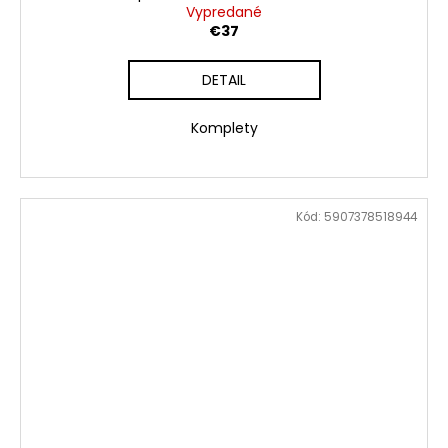
Vypredané
€37
DETAIL
Komplety
Kód:
5907378518944