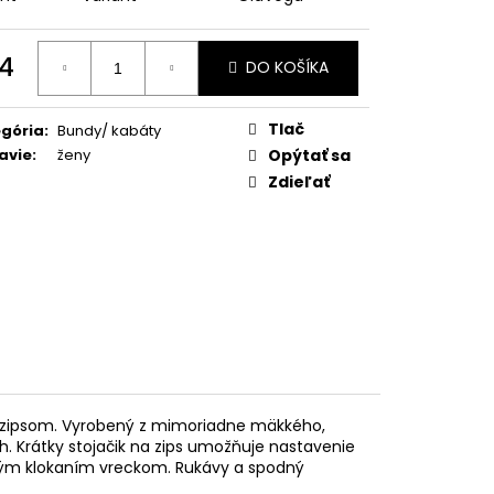
4
DO KOŠÍKA
otková
:
Tlač
gória
:
Bundy/ kabáty
avie
:
ženy
Opýtať sa
Zdieľať
m zipsom. Vyrobený z mimoriadne mäkkého,
h. Krátky stojačik na zips umožňuje nastavenie
ckým klokaním vreckom. Rukávy a spodný