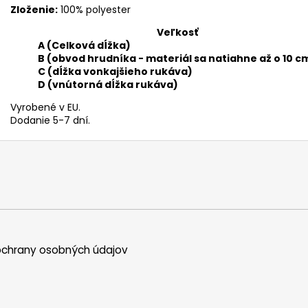
Zloženie:
100% polyester
Veľkosť
A (Celková dĺžka)
B (obvod hrudníka - materiál sa natiahne až o 10 c
C (dĺžka vonkajšieho rukáva)
D (vnútorná dĺžka rukáva)
Vyrobené v EU.
Dodanie 5-7 dní.
chrany osobných údajov