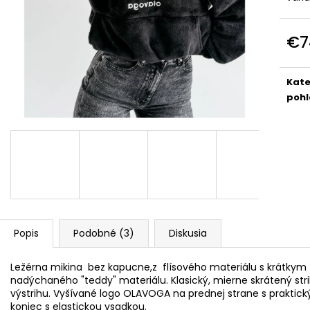
DOLCE PINK
PREMIUM
€74
€39
€7
Jedn
cena
Kate
pohl
Popis
Podobné (3)
Diskusia
Ležérna mikina bez kapucne,z flísového materiálu s krátky
nadýchaného "teddy" materiálu. Klasický, mierne skrátený stri
výstrihu. Vyšívané logo OLAVOGA na prednej strane s prakti
koniec s elastickou vsadkou.