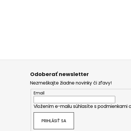
Z
á
Odoberať newsletter
p
Nezmeškajte žiadne novinky či zľavy!
ä
t
Email
i
Vložením e-mailu súhlasíte s
podmienkami o
e
PRIHLÁSIŤ SA