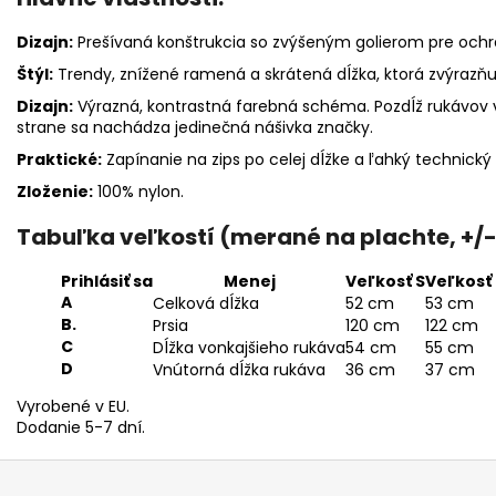
Dizajn:
Prešívaná konštrukcia so zvýšeným golierom pre och
Štýl:
Trendy, znížené ramená a skrátená dĺžka, ktorá zvýrazňu
Dizajn:
Výrazná, kontrastná farebná schéma. Pozdĺž rukávov
strane sa nachádza jedinečná nášivka značky.
Praktické:
Zapínanie na zips po celej dĺžke a ľahký technický
Zloženie:
100% nylon.
Tabuľka veľkostí (merané na plachte, +/
Prihlásiť sa
Menej
Veľkosť S
Veľkosť
A
Celková dĺžka
52 cm
53 cm
B.
Prsia
120 cm
122 cm
C
Dĺžka vonkajšieho rukáva
54 cm
55 cm
D
Vnútorná dĺžka rukáva
36 cm
37 cm
Vyrobené v EU.
Dodanie 5-7 dní.