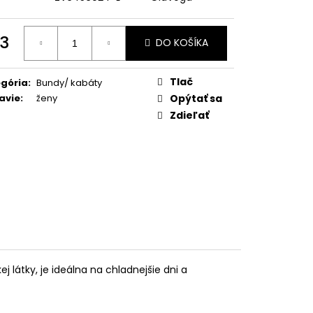
3
DO KOŠÍKA
otková
:
Tlač
gória
:
Bundy/ kabáty
avie
:
ženy
Opýtať sa
Zdieľať
 látky, je ideálna na chladnejšie dni a