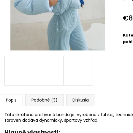
DOLCE PINK
PREMIUM
€74
€39
€8
Jedn
cena
Kate
pohl
Popis
Podobné (3)
Diskusia
Táto skrátená prešívaná bunda je vyrobená z ľahkej, technickej
zároveň dodáva dynamický, športový vzhľad.
Hlavné vlastnosti: