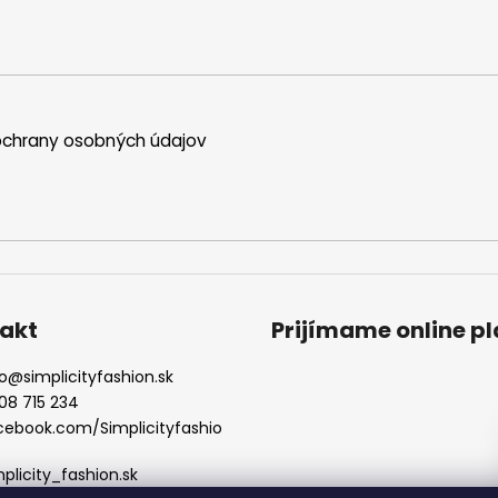
chrany osobných údajov
akt
Prijímame online p
o
@
simplicityfashion.sk
08 715 234
cebook.com/Simplicityfashio
mplicity_fashion.sk