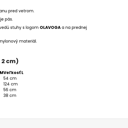
ranu pred vetrom.
je pás.
 vedú stuhy s logom
OLAVOGA
a na prednej
 nylonový materiál.
- 2 cm)
 M
Veľkosť L
54 cm
124 cm
56 cm
38 cm