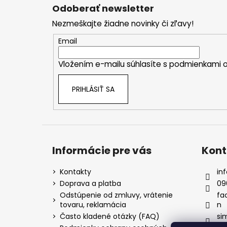
á
Odoberať newsletter
p
Nezmeškajte žiadne novinky či zľavy!
ä
t
Email
i
Vložením e-mailu súhlasíte s
podmienkami o
e
PRIHLÁSIŤ SA
Informácie pre vás
Kont
Kontakty
inf
Doprava a platba
09
Odstúpenie od zmluvy, vrátenie
fa
tovaru, reklamácia
n
Často kladené otázky (FAQ)
si