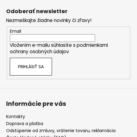
á
Odoberať newsletter
p
Nezmeškajte žiadne novinky či zľavy!
ä
t
Email
i
Vložením e-mailu súhlasíte s
podmienkami
e
ochrany osobných údajov
PRIHLÁSIŤ SA
Informácie pre vás
Kontakty
Doprava a platba
Odstúpenie od zmluvy, vrátenie tovaru, reklamácia