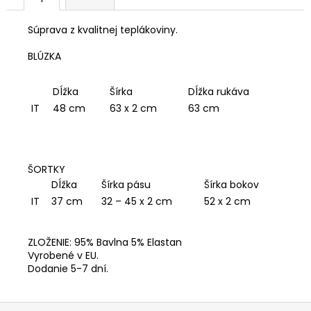
Súprava z kvalitnej teplákoviny.
BLÚZKA
Dĺžka rukáva
Dĺžka
Šírka
63 cm
IT
48 cm
63 x 2 cm
ŠORTKY
Šírka bokov
Dĺžka
Šírka pásu
52 x 2 cm
IT
37 cm
32 – 45 x 2 cm
ZLOŽENIE: 95% Bavlna 5% Elastan
Vyrobené v EU.
Dodanie 5-7 dní.
Z