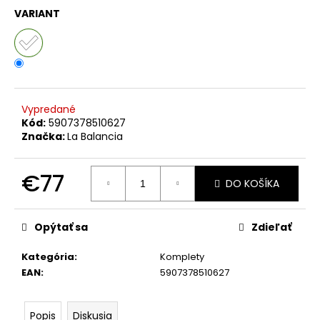
č
VARIANT
a
m
e
SUKŇA
S
Vypredané
VRECKAMI
Kód:
5907378510627
MCO
Značka:
La Balancia
BOW
BÉŽOVÁ
€72
€77
DO KOŠÍKA
Jednotková
cena:
Opýtať sa
Zdieľať
Kategória
:
Komplety
EAN
:
5907378510627
Popis
Diskusia