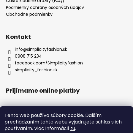
Často kladené otázky (FAQ)
Podmienky ochrany osobných údajov
Obchodné podmienky
Kontakt
info
@
simplicityfashion.sk
0908 715 234
facebook.com/Simplicityfashion
simplicity_fashion.sk
Prijímame online platby
Tento web používa súbory cookie. Ďalším
prechádzaním tohto webu vyjadrujete súhlas s ich
Facebook
používaním. Viac informácií
tu
.