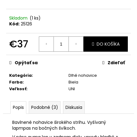
č
a
m
Skladom
(1 ks)
e
Kód:
25126
KOMPLET
€37
LA
DO KOŠÍKA
BALANCIA
Jednotková
AURA
cena:
PÚDROVÁ
Opýtať sa
Zdieľať
RUŽOVÁ
€110
Kategória
:
Dlhé nohavice
Farba
:
Biela
Veľkosť
:
UNI
Popis
Podobné (3)
Diskusia
Bavlnené nohavice širokého strihu. Vyšívaný
lapmpas na bočných švíkoch.