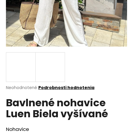
á
j
s
ť
?
HĽADAŤ
Priemerné
Neohodnotené
Podrobnosti hodnotenia
hodnotenie
O
Bavlnené nohavice
produktu
d
je
p
Luen Biela vyšívané
0,0
o
z
r
5
ú
hviezdičiek.
Nohavice