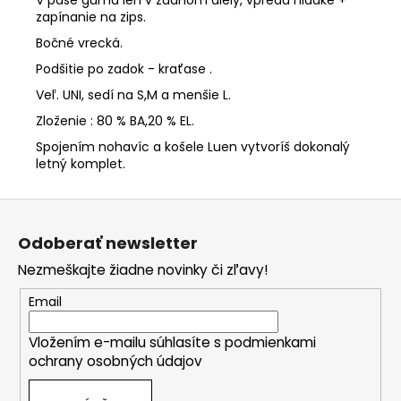
V páse guma len v zadnom diely, vpredu hladké +
zapínanie na zips.
Bočné vrecká.
Podšitie po zadok - kraťase .
Veľ. UNI, sedí na S,M a menšie L.
Zloženie : 80 % BA,20 % EL.
Spojením nohavíc a košele Luen vytvoríš dokonalý
letný komplet.
Z
á
Odoberať newsletter
p
Nezmeškajte žiadne novinky či zľavy!
ä
t
Email
i
Vložením e-mailu súhlasíte s
podmienkami
e
ochrany osobných údajov