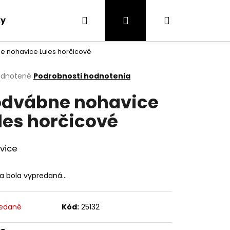
Hľadať
Prihlásenie
Nákupný
ky
Blog
Doprava a platba
Kontakty
 nohavice Lules horčicové
košík
erné
dnotené
Podrobnosti hodnotenia
tenie
dvábne nohavice
ktu
les horčicové
ičiek.
vice
ka bola vypredaná…
edané
Kód:
25132
OHAVICE MARY ČIERNA