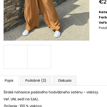
DOLCE PINK
PREMIUM
€2
Jedn
€74
€39
cena
Kate
Far
Veľk
Polo
Popis
Podobné (3)
Diskusia
Široké nohavice padavého hodvábneho saténu - viskózy.
Veľ. UNI, sedí na S,M,L.
Zloženie : 100 % viskóza.