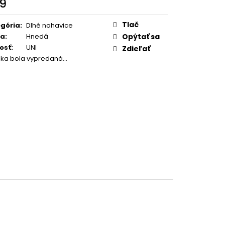
9
otková
:
Tlač
gória
:
Dlhé nohavice
ba
:
Hnedá
Opýtať sa
osť
:
UNI
Zdieľať
žka bola vypredaná…