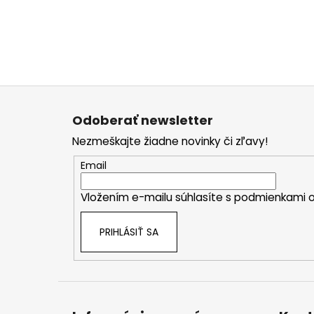
Z
á
Odoberať newsletter
p
Nezmeškajte žiadne novinky či zľavy!
ä
t
Email
i
Vložením e-mailu súhlasíte s
podmienkami o
e
PRIHLÁSIŤ SA