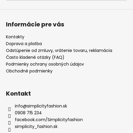
á
j
s
Informácie pre vás
ť
?
Kontakty
Doprava a platba
Odstúpenie od zmluvy, vrátenie tovaru, reklamácia
Často kladené otázky (FAQ)
Podmienky ochrany osobných údajov
HĽADAŤ
Obchodné podmienky
Kontakt
O
d
info
@
simplicityfashion.sk
p
0908 715 234
o
facebook.com/Simplicityfashion
r
ú
simplicity_fashion.sk