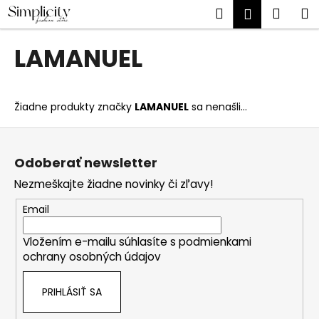
K
Prejsť
Hľadať
Náku
M
Prihlásen
na
o
obsah
Späť
Späť
košík
š
LAMANUEL
í
Č
k
o
Žiadne produkty značky
LAMANUEL
sa nenašli...
p
o
Z
t
á
Odoberať newsletter
r
p
Nezmeškajte žiadne novinky či zľavy!
e
ä
b
t
Email
u
i
j
Vložením e-mailu súhlasíte s
podmienkami
e
ochrany osobných údajov
e
t
PRIHLÁSIŤ SA
e
n