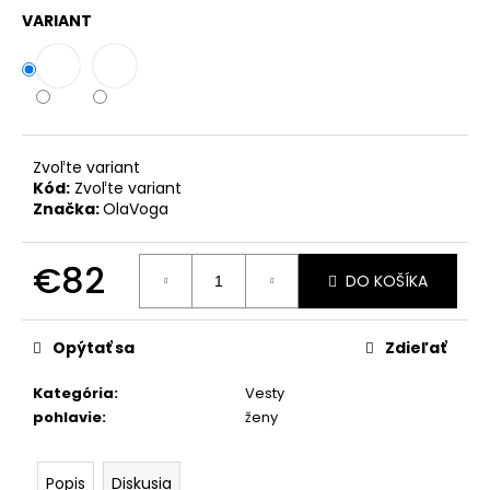
č
VARIANT
a
m
e
ZAVINOVACIE
NOHAVICE
Zvoľte variant
MARY
Kód:
Zvoľte variant
ČIERNA
Značka:
OlaVoga
PREMIUM
€39
€82
DO KOŠÍKA
Jednotková
cena:
Opýtať sa
Zdieľať
Kategória
:
Vesty
pohlavie
:
ženy
Popis
Diskusia