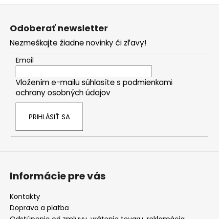
Z
á
Odoberať newsletter
p
Nezmeškajte žiadne novinky či zľavy!
ä
t
Email
i
Vložením e-mailu súhlasíte s
podmienkami
e
ochrany osobných údajov
PRIHLÁSIŤ SA
Informácie pre vás
Kontakty
Doprava a platba
Odstúpenie od zmluvy, vrátenie tovaru, reklamácia