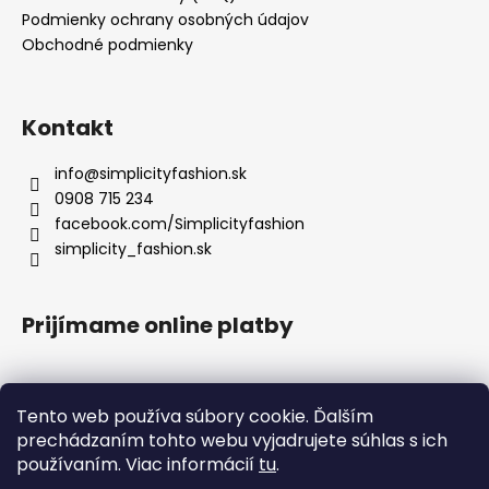
Podmienky ochrany osobných údajov
Obchodné podmienky
Kontakt
info
@
simplicityfashion.sk
0908 715 234
facebook.com/Simplicityfashion
simplicity_fashion.sk
Prijímame online platby
Tento web používa súbory cookie. Ďalším
prechádzaním tohto webu vyjadrujete súhlas s ich
Facebook
používaním. Viac informácií
tu
.
×
UPOZORNENIE K EXPEDÍCII