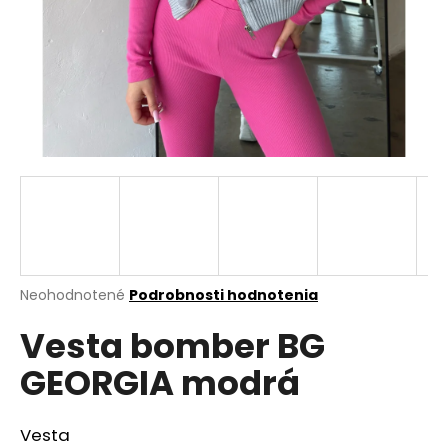
á
j
s
ť
?
HĽADAŤ
Priemerné
Neohodnotené
Podrobnosti hodnotenia
hodnotenie
O
Vesta bomber BG
produktu
d
je
p
GEORGIA modrá
0,0
o
z
r
5
ú
hviezdičiek.
Vesta