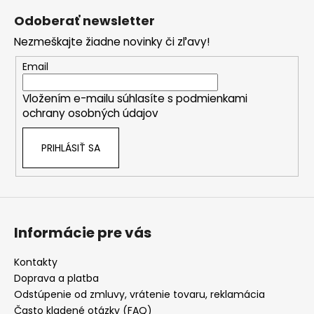
á
Odoberať newsletter
p
Nezmeškajte žiadne novinky či zľavy!
ä
t
Email
i
Vložením e-mailu súhlasíte s
podmienkami
e
ochrany osobných údajov
PRIHLÁSIŤ SA
Informácie pre vás
Kontakty
Doprava a platba
Odstúpenie od zmluvy, vrátenie tovaru, reklamácia
Často kladené otázky (FAQ)