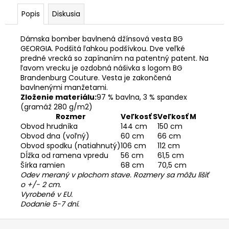
Popis
Diskusia
Dámska bomber bavlnená džínsová vesta BG
GEORGIA. Podšitá ľahkou podšívkou. Dve veľké
predné vrecká so zapínaním na patentný patent. Na
ľavom vrecku je ozdobná nášivka s logom BG
Brandenburg Couture. Vesta je zakončená
bavlnenými manžetami.
Zloženie materiálu:
97 % bavlna, 3 % spandex
(gramáž 280 g/m2)
Rozmer
Veľkosť S
Veľkosť M
Obvod hrudníka
144 cm
150 cm
Obvod dna (voľný)
60 cm
66 cm
Obvod spodku (natiahnutý)
106 cm
112 cm
Dĺžka od ramena vpredu
56 cm
61,5 cm
Šírka ramien
68 cm
70,5 cm
Odev meraný v plochom stave. Rozmery sa môžu líšiť
o +/- 2 cm.
Vyrobené v EU.
Dodanie 5-7 dní.
Z