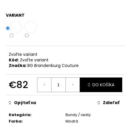
č
a
m
VARIANT
e
OLAVOGA
BODY
AKOPI
ČIERNA
Zvoľte variant
€25
Kód:
Zvoľte variant
Značka:
BG Brandenburg Couture
€82
DO KOŠÍKA
Jednotková
cena:
Opýtať sa
Zdieľať
Kategória
:
Bundy / vesty
Farba
:
Modrá