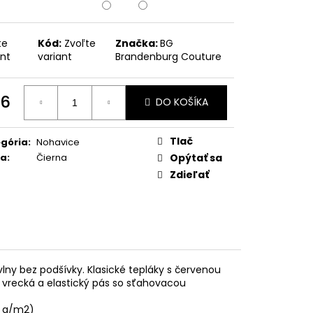
te
Kód:
Zvoľte
Značka:
BG
ant
variant
Brandenburg Couture
6
DO KOŠÍKA
otková
:
Tlač
gória
:
Nohavice
ba
:
Čierna
Opýtať sa
Zdieľať
ny bez podšívky. Klasické tepláky s červenou
 vrecká a elastický pás so sťahovacou
0 g/m2)