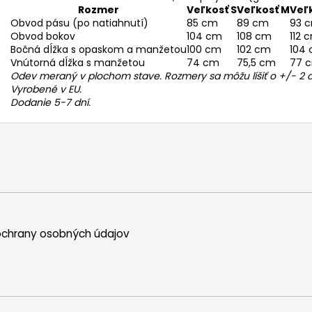
Rozmer
Veľkosť S
Veľkosť M
Veľk
Obvod pásu (po natiahnutí)
85 cm
89 cm
93 
Obvod bokov
104 cm
108 cm
112 
Bočná dĺžka s opaskom a manžetou
100 cm
102 cm
104
Vnútorná dĺžka s manžetou
74 cm
75,5 cm
77 
Odev meraný v plochom stave. Rozmery sa môžu líšiť o +/- 2 
Vyrobené v EU.
Dodanie 5-7 dní.
chrany osobných údajov