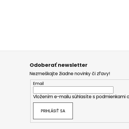
Z
á
Odoberať newsletter
p
Nezmeškajte žiadne novinky či zľavy!
ä
t
Email
i
Vložením e-mailu súhlasíte s
podmienkami o
e
PRIHLÁSIŤ SA