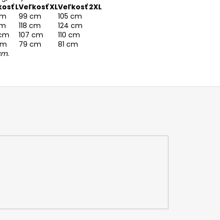
osť L
Veľkosť XL
Veľkosť 2XL
cm
99 cm
105 cm
cm
118 cm
124 cm
 cm
107 cm
110 cm
cm
79 cm
81 cm
cm.