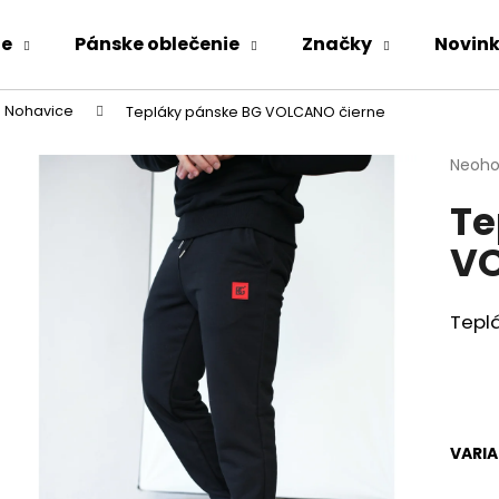
ie
Pánske oblečenie
Značky
Novin
Nohavice
Tepláky pánske BG VOLCANO čierne
Čo potrebujete nájsť?
Priem
Neoho
hodno
Te
produ
HĽADAŤ
je
VO
0,0
z
5
Odporúčame
hviezd
Tepl
VARI
KOMPLET LA BALANCIA CALVI ĽAN -
ZAVINOVACIE N