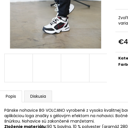
DOLCE PINK
PREMIUM
€74
€39
Zvoľ
vari
€4
Jedn
cena
Kate
Far
Popis
Diskusia
Pánske nohavice BG VOLCANO vyrobené z vysoko kvalitnej bavl
aplikáciou loga značky s gélovým efektom na nohavici. Bočné
šnúrkou. Nohavice sú zakončené manžetami.
Zloženie materiálu:
90 % bavlna, 10 % polyester (gramáž 28