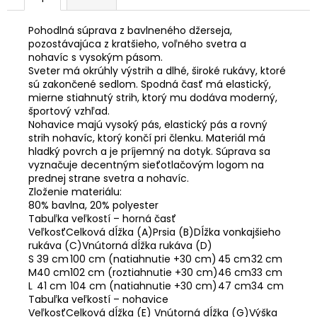
Pohodlná súprava z bavlneného džerseja,
pozostávajúca z kratšieho, voľného svetra a
nohavíc s vysokým pásom.
Sveter má okrúhly výstrih a dlhé, široké rukávy, ktoré
sú zakončené sedlom. Spodná časť má elastický,
mierne stiahnutý strih, ktorý mu dodáva moderný,
športový vzhľad.
Nohavice majú vysoký pás, elastický pás a rovný
strih nohavíc, ktorý končí pri členku. Materiál má
hladký povrch a je príjemný na dotyk. Súprava sa
vyznačuje decentným sieťotlačovým logom na
prednej strane svetra a nohavíc.
Zloženie materiálu:
80% bavlna, 20% polyester
Tabuľka veľkostí – horná časť
VeľkosťCelková dĺžka (A)Prsia (B)Dĺžka vonkajšieho
rukáva (C)Vnútorná dĺžka rukáva (D)
S
39 cm
100 cm (natiahnutie +30 cm)
45 cm
32 cm
M
40 cm
102 cm (roztiahnutie +30 cm)
46 cm
33 cm
L
41 cm
104 cm (natiahnutie +30 cm)
47 cm
34 cm
Tabuľka veľkostí – nohavice
VeľkosťCelková dĺžka (E) Vnútorná dĺžka (G)Výška