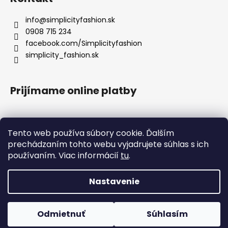
info
@
simplicityfashion.sk
0908 715 234
facebook.com/Simplicityfashion
simplicity_fashion.sk
Prijímame online platby
Tento web používa súbory cookie. Ďalším
prechádzaním tohto webu vyjadrujete súhlas s ich
Facebook
používaním. Viac informácií
tu
.
×
UPOZORNENIE K EXPEDÍCII
!
1. 8. 2026 – 18. 8. 2026
Nastavenie
Vytvoril Shoptet
OBJEDNÁVKY V TOMTO OBDOBÍ NEEXPEDUJEME.
Objednávky vytvorené od 1. 8. 2026 do 18. 8. 2026 budú odoslané po
Copyright 2026
Simplicity fashion
. Všetky práva
tomto termíne.
Odmietnuť
Súhlasím
vyhradené.
Upraviť nastavenie cookies
♡
ĎAKUJEME ZA POCHOPENIE