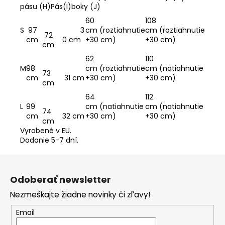
pásu (H)Pás(I)boky (J)
60
108
S
97
3
cm (roztiahnutie
cm (roztiahnutie
72
cm
0 cm
+30 cm)
+30 cm)
cm
62
110
M
98
cm (roztiahnutie
cm (natiahnutie
73
cm
31 cm
+30 cm)
+30 cm)
cm
64
112
L
99
cm (natiahnutie
cm (natiahnutie
74
cm
32 cm
+30 cm)
+30 cm)
cm
Vyrobené v EU.
Dodanie 5-7 dní.
Z
á
Odoberať newsletter
p
Nezmeškajte žiadne novinky či zľavy!
ä
t
Email