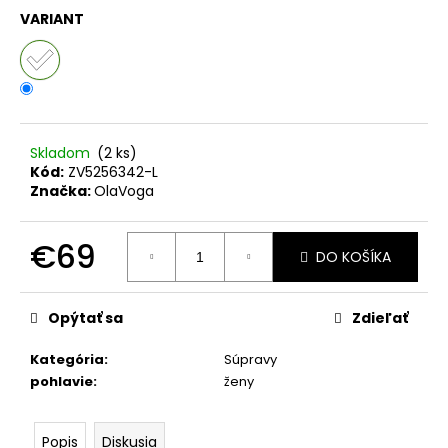
č
VARIANT
a
m
e
KOMPLET
LA
Skladom
(2 ks)
BALANCIA
Kód:
ZV5256342-L
AURA
Značka:
OlaVoga
PÚDROVÁ
RUŽOVÁ
€111
€69
DO KOŠÍKA
Jednotková
cena:
Opýtať sa
Zdieľať
Kategória
:
Súpravy
pohlavie
:
ženy
Popis
Diskusia