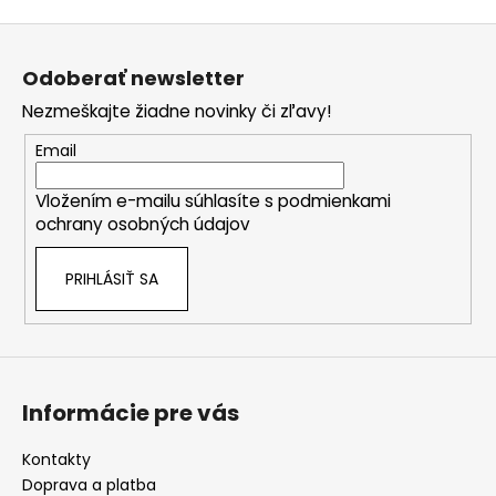
Z
á
Odoberať newsletter
p
Nezmeškajte žiadne novinky či zľavy!
ä
t
Email
i
Vložením e-mailu súhlasíte s
podmienkami
e
ochrany osobných údajov
PRIHLÁSIŤ SA
Informácie pre vás
Kontakty
Doprava a platba