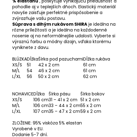
% elastanu
, poskytuje vynikajúcu priedušnosť a
pohodlie aj v teplejších dňoch. Elastický materiál
navyše zaisťuje perfektné prispôsobenie a
zvýrazňuje vašu postavu.
Súprava s dlhým rukávom SHIRA
je ideálna na
rôzne príležitosti a je ideálna na každodenné
nosenie aj na neformálnejšie udalosti. Vyberte si
výraznú farbu a módny dizajn, vďaka ktorému
vyniknete z davu.
BLÚZKA
Dĺžka
Šírka pod pazuchami
Dĺžka rukáva
XS/S
51
42 x 2 cm
61 cm
M/L
54
46 x 2 cm
61 cm
L/XL
56
50 x 2 cm
62 cm
NOHAVICE
Dĺžka
Šírka pásu
Šírka bokov
XS/S
106 cm
31 – 41 x 2 cm
51 x 2 cm
M/L
106 cm
33 – 44 x 2 cm
55 x 2 cm
L/XL
107 cm
35 – 47 x 2 cm
59 x 2 cm
ZLOŽENIE: 95% viskóza 5% elastan
Vyrobené v EU.
Dodanie 5-7 dní.