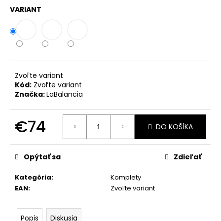
č
VARIANT
a
m
e
KOMPLET
LA
Zvoľte variant
BALANCIA
Kód:
Zvoľte variant
AURA
Značka:
LaBalancia
PÚDROVÁ
RUŽOVÁ
€111
€74
DO KOŠÍKA
Jednotková
cena:
Opýtať sa
Zdieľať
Kategória
:
Komplety
EAN
:
Zvoľte variant
Popis
Diskusia