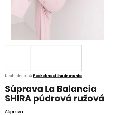
á
j
s
ť
?
HĽADAŤ
Priemerné
Neohodnotené
Podrobnosti hodnotenia
hodnotenie
O
Súprava La Balancia
produktu
d
je
p
SHIRA púdrová ružová
0,0
o
z
r
5
ú
hviezdičiek.
Súprava