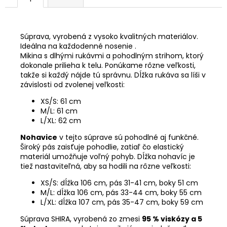
Súprava, vyrobená z vysoko kvalitných materiálov.
Ideálna na každodenné nosenie .
Mikina s dlhými rukávmi a pohodlným strihom, ktorý
dokonale prilieha k telu. Ponúkame rôzne veľkosti,
takže si každý nájde tú správnu. Dĺžka rukáva sa líši v
závislosti od zvolenej veľkosti:
XS/S: 61 cm
M/L: 61 cm
L/XL: 62 cm
Nohavice
v tejto súprave sú pohodlné aj funkčné.
Široký pás zaisťuje pohodlie, zatiaľ čo elastický
materiál umožňuje voľný pohyb. Dĺžka nohavíc je
tiež nastaviteľná, aby sa hodili na rôzne veľkosti:
XS/S: dĺžka 106 cm, pás 31-41 cm, boky 51 cm
M/L: dĺžka 106 cm, pás 33-44 cm, boky 55 cm
L/XL: dĺžka 107 cm, pás 35-47 cm, boky 59 cm
Súprava SHIRA, vyrobená zo zmesi
95 % viskózy a 5