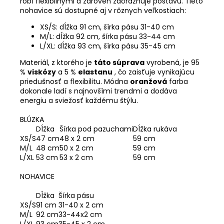
robí flexibilnými a zároveň zdôrazňuje postavu. Tieto
nohavice sú dostupné aj v rôznych veľkostiach:
XS/S: dĺžka 91 cm, šírka pásu 31-40 cm
M/L: dĺžka 92 cm, šírka pásu 33-44 cm
L/XL: dĺžka 93 cm, šírka pásu 35-45 cm
Materiál, z ktorého je
táto súprava
vyrobená, je 95
%
viskózy
a 5 %
elastanu
, čo zaisťuje vynikajúcu
priedušnosť a flexibilitu. Módna
oranžová
farba
dokonale ladí s najnovšími trendmi a dodáva
energiu a sviežosť každému štýlu.
BLÚZKA
Dĺžka
Šírka pod pazuchami
Dĺžka rukáva
XS/S
47 cm
48 x 2 cm
59 cm
M/L
48 cm
50 x 2 cm
59 cm
L/XL
53 cm
53 x 2 cm
59 cm
NOHAVICE
Dĺžka
Šírka pásu
XS/S
91 cm
31-40 x 2 cm
M/L
92 cm
33-44x2 cm