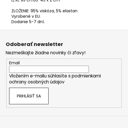
L/XL
93 cm
35-45 x 2 cm
ZLOŽENIE: 95% viskóza, 5% elastan
Vyrobené v EU.
Dodanie 5-7 dní.
Z
á
Odoberať newsletter
p
Nezmeškajte žiadne novinky či zľavy!
ä
t
Email
i
Vložením e-mailu súhlasíte s
podmienkami
e
ochrany osobných údajov
PRIHLÁSIŤ SA