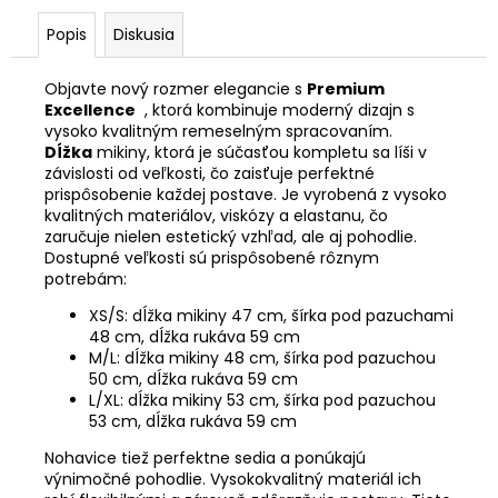
Popis
Diskusia
Objavte nový rozmer elegancie s
Premium
Excellence
, ktorá kombinuje moderný dizajn s
vysoko kvalitným remeselným spracovaním.
Dĺžka
mikiny, ktorá je súčasťou kompletu sa líši v
závislosti od veľkosti, čo zaisťuje perfektné
prispôsobenie každej postave. Je vyrobená z vysoko
kvalitných materiálov, viskózy a elastanu, čo
zaručuje nielen estetický vzhľad, ale aj pohodlie.
Dostupné veľkosti sú prispôsobené rôznym
potrebám:
XS/S: dĺžka mikiny 47 cm, šírka pod pazuchami
48 cm, dĺžka rukáva 59 cm
M/L: dĺžka mikiny 48 cm, šírka pod pazuchou
50 cm, dĺžka rukáva 59 cm
L/XL: dĺžka mikiny 53 cm, šírka pod pazuchou
53 cm, dĺžka rukáva 59 cm
Nohavice tiež perfektne sedia a ponúkajú
výnimočné pohodlie. Vysokokvalitný materiál ich