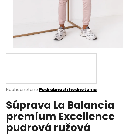
á
j
s
ť
?
HĽADAŤ
Priemerné
Neohodnotené
Podrobnosti hodnotenia
hodnotenie
O
Súprava La Balancia
produktu
d
je
p
premium Excellence
0,0
o
z
r
pudrová ružová
5
ú
hviezdičiek.