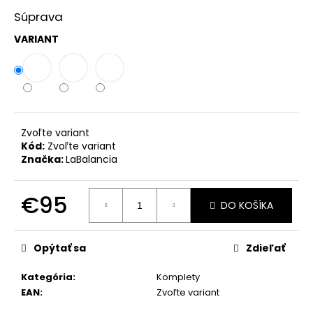
č
a
Súprava
m
VARIANT
e
KOMPLET
LA
BALANCIA
CALVI
Zvoľte variant
ĽAN
Kód:
Zvoľte variant
-
DOLCE
Značka:
LaBalancia
PINK
€74
€95
DO KOŠÍKA
Jednotková
cena:
Opýtať sa
Zdieľať
Kategória
:
Komplety
EAN
:
Zvoľte variant