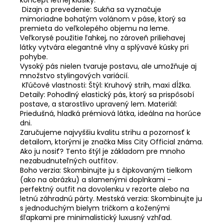
koncept letnej klasiky.
Dizajn a prevedenie: Sukňa sa vyznačuje
mimoriadne bohatým volánom v páse, ktorý sa
premieta do veľkolepého objemu na leme.
Veľkorysé použitie ľahkej, no zároveň priliehavej
látky vytvára elegantné vlny a splývavé kúsky pri
pohybe.
Vysoký pás nielen tvaruje postavu, ale umožňuje aj
množstvo stylingových variácií.
Kľúčové vlastnosti: Štýl: Kruhový strih, maxi dĺžka.
Detaily: Pohodlný elastický pás, ktorý sa prispôsobí
postave, a starostlivo upravený lem. Materiál:
Priedušná, hladká prémiová látka, ideálna na horúce
dni.
Zaručujeme najvyššiu kvalitu strihu a pozornosť k
detailom, ktorými je značka Miss City Official známa.
Ako ju nosiť? Tento štýl je základom pre mnoho
nezabudnuteľných outfitov.
Boho verzia: Skombinujte ju s čipkovaným tielkom
(ako na obrázku) a slamenými doplnkami –
perfektný outfit na dovolenku v rezorte alebo na
letnú záhradnú párty. Mestská verzia: Skombinujte ju
s jednoduchým bielym tričkom a koženými
šľapkami pre minimalistický luxusný vzhľad.