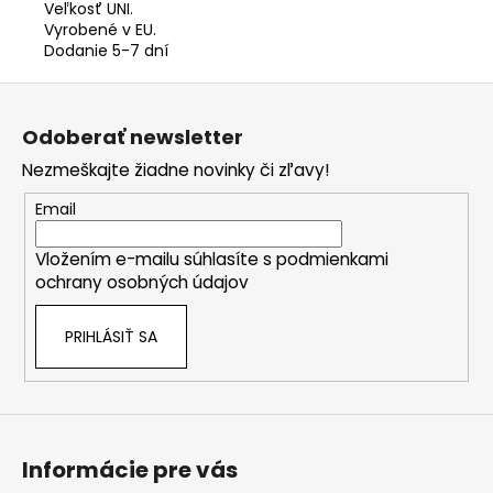
Veľkosť UNI.
Vyrobené v EU.
Dodanie 5-7 dní
Z
á
Odoberať newsletter
p
Nezmeškajte žiadne novinky či zľavy!
ä
t
Email
i
Vložením e-mailu súhlasíte s
podmienkami
e
ochrany osobných údajov
PRIHLÁSIŤ SA
Informácie pre vás