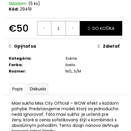
č
Skladom
(5 ks)
a
Kód:
29419
m
e
€50
DO KOŠÍKA
Jednotková
OLAVOGA
cena:
BODY
Opýtať sa
Zdieľať
AKOPI
ČIERNA
Kategória
:
Sukne
€25
Farba
:
biela
Rozmer
:
M/L, S/M
Popis
Diskusia
Maxi sukňa Miss City Official – WOW efekt v každom
pohybe. Predstavujeme model, ktorý sa jednoducho
nedá ignorovať. Táto maxi sukňa je určená pre
ženy, ktoré si cenia sofistikovaný štýl v kombinácii s
absolútnym pohodlím. Tento dizajn nanovo definuje