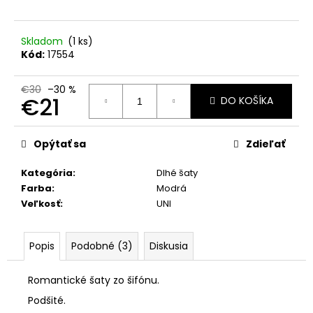
č
a
m
Skladom
(1 ks)
e
Kód:
17554
KOMPLET
€30
–30 %
€21
LA
DO KOŠÍKA
BALANCIA
CALVI
Jednotková
ĽAN
cena:
Opýtať sa
Zdieľať
-
DOLCE
PINK
Kategória
:
Dlhé šaty
Farba
:
Modrá
€74
Veľkosť
:
UNI
Popis
Podobné (3)
Diskusia
Romantické šaty zo šifónu.
Podšité.