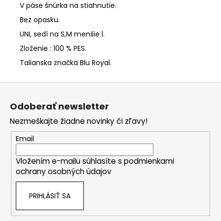
V páse šnúrka na stiahnutie.
Bez opasku.
UNI, sedí na S,M menšie l.
Zloženie : 100 % PES.
Talianska značka Blu Royal.
Z
á
Odoberať newsletter
p
Nezmeškajte žiadne novinky či zľavy!
ä
t
Email
i
Vložením e-mailu súhlasíte s
podmienkami
e
ochrany osobných údajov
PRIHLÁSIŤ SA