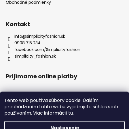
Obchodné podmienky
Kontakt
info
@
simplicityfashion.sk
0908 715 234
facebook.com/Simplicityfashion
simplicity_fashion.sk
Prijímame online platby
Tento web používa súbory cookie. Ďalším
prechádzaním tohto webu vyjadrujete súhlas s ich
Facebook
používaním. Viac informácií
tu
.
×
UPOZORNENIE K EXPEDÍCII
!
1. 8. 2026 – 18. 8. 2026
Nastavenie