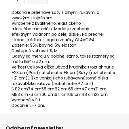
Dokonale priliehavé šaty s dlhými rukávmi a
vysokým stojačikom.
Vyrobené z kvalitného, elastického
a lesklého materiálu. Model je zdobený
efektným volánom po celej dĺžke . Na prednej
strane je štítok s logom značky OLAVOGA .
Zloženie: 95% bavlna, 5% elastan
Dostupné veľkosti: S, M.
Odevy sa merajú v polohe ležmo, takže rozmery sa
môžu líšiť o ±2 cm.
VeľkosťCelková dĺžkaObvod hrudníka (roztiahnutie
+23 cm)Pás (natiahnutie +8 cm)Boky (roztiahnutie
+21 cm)Dĺžka vonkajšieho rukávaVnútorná dĺžka
rukávaDĺžka rukáva (natiahnutie +7 cm)
S
82 cm
74 cm
58 cm
62 cm
65 cm
47 cm
21 cm
M
83 cm
76 cm
60 cm
64 cm
66 cm
48 cm
23 cm
Vyrobené v EU.
Dodanie 5-7 dní.
Z
á
Odoberať newsletter