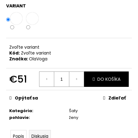
č
VARIANT
a
m
e
ZAVINOVACIE
NOHAVICE
Zvoľte variant
MARY
Kód:
Zvoľte variant
ČIERNA
Značka:
OlaVoga
PREMIUM
€39
€51
DO KOŠÍKA
Jednotková
cena:
Opýtať sa
Zdieľať
Kategória
:
Šaty
pohlavie
:
ženy
Popis
Diskusia