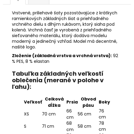
Vrstvené, priliehavé šaty pozostávajúce z krátkych
ramienkových základných šiat a priehľadného
vrchného dielu s dlhým rukávom, ktorý siaha pod
kolená. Vrchná časť je vyrobená z priehľadného
sieťovaného materiálu, ktorý dodáva modelu
moderný a jedinečný vzhľad. Model má decentné,
našité logo.
Zloženie (základná vrstva a vrchná vrstva):
92
% PES, 8 % elastan
Tabuľka základných veľkostí
oblečenia (merané v polohe v
ľahu):
Celková
Obvod
Boky
Veľkosť
Prsia
dĺžka
pásu
76
66
XS
70 cm
56 cm
cm
cm
78
68
S
71 cm
58 cm
cm
cm