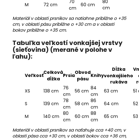
80
70
M
72 cm
60 cm
cm
cm
Materiál v oblasti prsníkov sa natiahne približne o +35
cm, v oblasti pásu približne o +30 cm a v oblasti
bokov približne o +35 cm.
Tabuľka veľkostí vonkajšej vrstvy
(sieťovina) (merané v polohe v
ľahu):
Dĺžka
Vn
Celková
Obvod
Veľkosť
Prsia
Knihy
vonkajšieho
dĺžka
pásu
rukáva
r
76
84
XS
138 cm
56 cm
63 cm
51
cm
cm
78
86
S
139 cm
58 cm
64 cm
52
cm
cm
80
88
M
140 cm
60 cm
65 cm
53
cm
cm
Materiál v oblasti prsníkov sa naťahuje cca +40 cm, v
oblasti pása cca +30 cm, v oblasti bokov cca +36 cm,