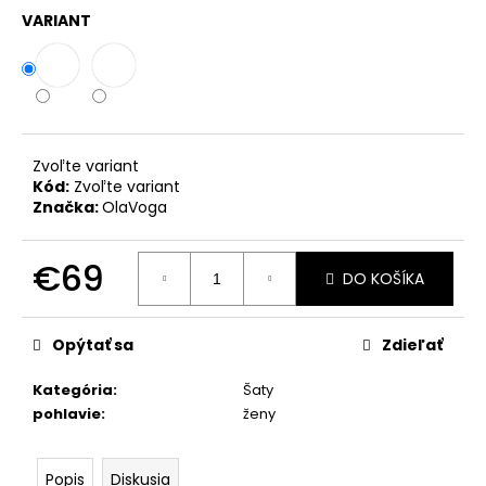
č
VARIANT
a
m
e
SUKŇA
S
Zvoľte variant
VRECKAMI
Kód:
Zvoľte variant
MCO
Značka:
OlaVoga
BOW
BÉŽOVÁ
€72
€69
DO KOŠÍKA
Jednotková
cena:
Opýtať sa
Zdieľať
Kategória
:
Šaty
pohlavie
:
ženy
Popis
Diskusia