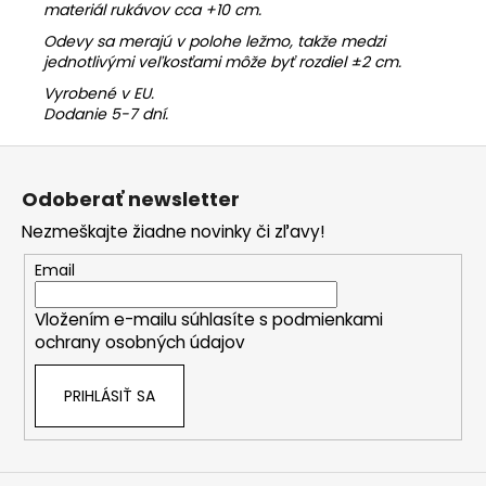
materiál rukávov cca +10 cm.
Odevy sa merajú v polohe ležmo, takže medzi
jednotlivými veľkosťami môže byť rozdiel ±2 cm.
Vyrobené v EU.
Dodanie 5-7 dní.
Z
á
Odoberať newsletter
p
Nezmeškajte žiadne novinky či zľavy!
ä
t
Email
i
Vložením e-mailu súhlasíte s
podmienkami
e
ochrany osobných údajov
PRIHLÁSIŤ SA