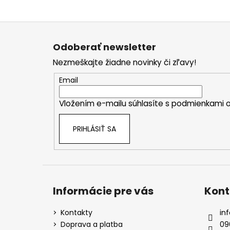
Z
á
Odoberať newsletter
p
Nezmeškajte žiadne novinky či zľavy!
ä
t
Email
i
Vložením e-mailu súhlasíte s
podmienkami o
e
PRIHLÁSIŤ SA
Informácie pre vás
Kont
Kontakty
inf
Doprava a platba
09