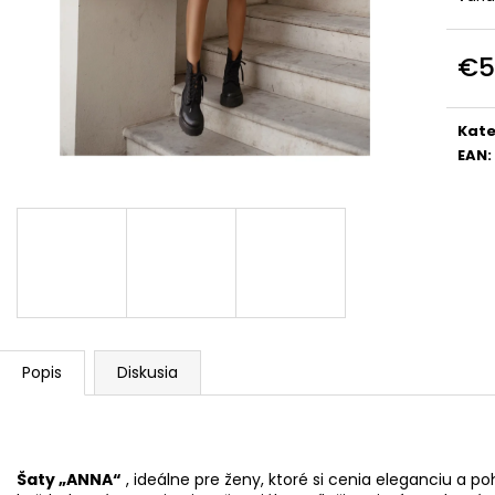
DOLCE PINK
PREMIUM
€74
€39
€5
Jedn
cena
Kate
EAN
:
Popis
Diskusia
Šaty „ANNA“
, ideálne pre ženy, ktoré si cenia eleganciu a po