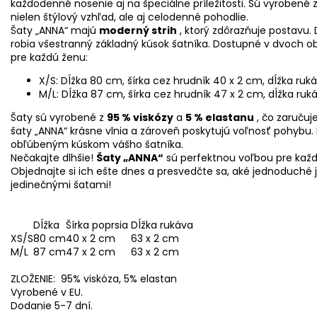
každodenné nosenie aj na špeciálne príležitosti. Sú vyrobené 
nielen štýlový vzhľad, ale aj celodenné pohodlie.
Šaty „ANNA“ majú
moderný strih
, ktorý zdôrazňuje postavu. D
robia všestranný základný kúsok šatníka. Dostupné v dvoch ob
pre každú ženu:
X/S: Dĺžka 80 cm, šírka cez hrudník 40 x 2 cm, dĺžka ruk
M/L: Dĺžka 87 cm, šírka cez hrudník 47 x 2 cm, dĺžka ruk
Šaty sú vyrobené z
95 % viskózy
a
5 % elastanu
, čo zaručuj
šaty „ANNA“ krásne vlnia a zároveň poskytujú voľnosť pohybu. B
obľúbeným kúskom vášho šatníka.
Nečakajte dlhšie!
Šaty „ANNA“
sú perfektnou voľbou pre každú
Objednajte si ich ešte dnes a presvedčte sa, aké jednoduché j
jedinečnými šatami!
Dĺžka
Šírka poprsia
Dĺžka rukáva
XS/S
80 cm
40 x 2 cm
63 x 2 cm
M/L
87 cm
47 x 2 cm
63 x 2 cm
ZLOŽENIE: 95% viskóza, 5% elastan
Vyrobené v EU.
Dodanie 5-7 dní.