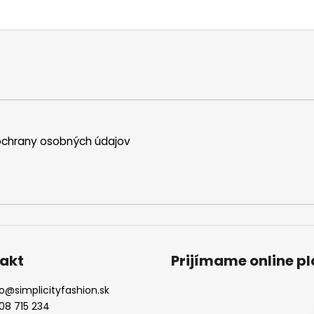
chrany osobných údajov
akt
Prijímame online p
o
@
simplicityfashion.sk
08 715 234