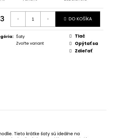
3
DO KOŠÍKA
otková
:
Tlač
gória
:
Šaty
Zvoľte variant
Opýtať sa
Zdieľať
hodlie. Tieto krátke šaty sú ideálne na