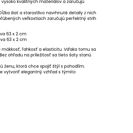
z vysoko kvalitných materiálov a zaručujú
ĺžka šiat a starostlivo navrhnuté detaily z nich
ľúbených veľkostiach zaručujú perfektný strih
áva 63 x 2 cm
áva 63 x 2 cm
e mäkkosť, ľahkosť a elasticitu. Vďaka tomu sa
ez ohľadu na príležitosť sa tieto šaty stanú
 ženu, ktorá chce spojiť štýl s pohodlím.
e vytvoriť elegantný vzhľad s týmito