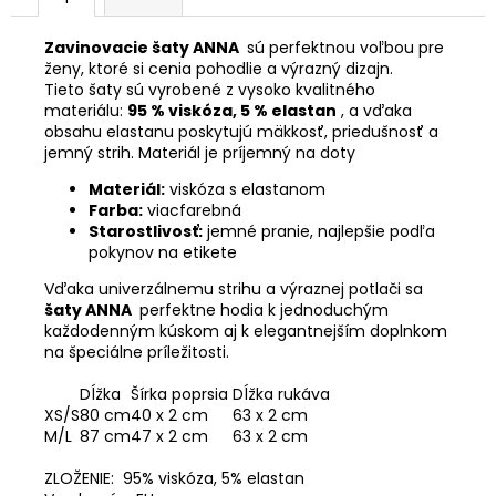
Zavinovacie šaty ANNA
sú perfektnou voľbou pre
ženy, ktoré si cenia pohodlie a výrazný dizajn.
Tieto šaty sú vyrobené z vysoko kvalitného
materiálu:
95 % viskóza, 5 % elastan
, a vďaka
obsahu elastanu poskytujú mäkkosť, priedušnosť a
jemný strih. Materiál je príjemný na doty
Materiál:
viskóza s elastanom
Farba:
viacfarebná
Starostlivosť:
jemné pranie, najlepšie podľa
pokynov na etikete
Vďaka univerzálnemu strihu a výraznej potlači sa
šaty ANNA
perfektne hodia k jednoduchým
každodenným kúskom aj k elegantnejším doplnkom
na špeciálne príležitosti.
Dĺžka
Šírka poprsia
Dĺžka rukáva
XS/S
80 cm
40 x 2 cm
63 x 2 cm
M/L
87 cm
47 x 2 cm
63 x 2 cm
ZLOŽENIE: 95% viskóza, 5% elastan