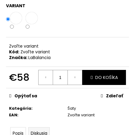
č
VARIANT
a
m
e
KOMPLET
LA
Zvoľte variant
BALANCIA
Kód:
Zvoľte variant
AURA
Značka:
LaBalancia
PÚDROVÁ
RUŽOVÁ
€111
€58
DO KOŠÍKA
Jednotková
cena:
Opýtať sa
Zdieľať
Kategória
:
Šaty
EAN
:
Zvoľte variant
Popis
Diskusia