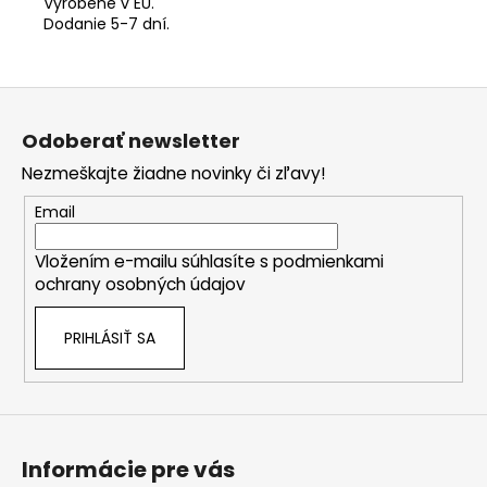
Vyrobené v EU.
Dodanie 5-7 dní.
Z
á
Odoberať newsletter
p
Nezmeškajte žiadne novinky či zľavy!
ä
t
Email
i
Vložením e-mailu súhlasíte s
podmienkami
e
ochrany osobných údajov
PRIHLÁSIŤ SA
Informácie pre vás