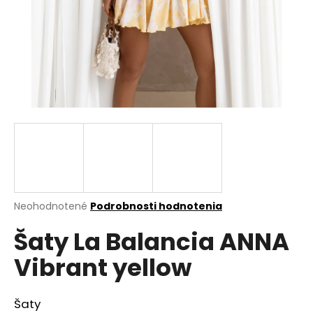
á
j
s
ť
?
HĽADAŤ
Priemerné
Neohodnotené
Podrobnosti hodnotenia
hodnotenie
O
Šaty La Balancia ANNA
produktu
d
je
p
Vibrant yellow
0,0
o
z
r
5
ú
hviezdičiek.
Šaty