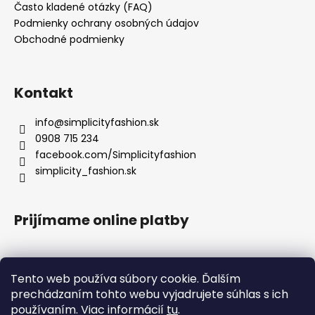
Často kladené otázky (FAQ)
Podmienky ochrany osobných údajov
Obchodné podmienky
Kontakt
info
@
simplicityfashion.sk
0908 715 234
facebook.com/Simplicityfashion
simplicity_fashion.sk
Prijímame online platby
Tento web používa súbory cookie. Ďalším
prechádzaním tohto webu vyjadrujete súhlas s ich
Facebook
používaním. Viac informácií
tu
.