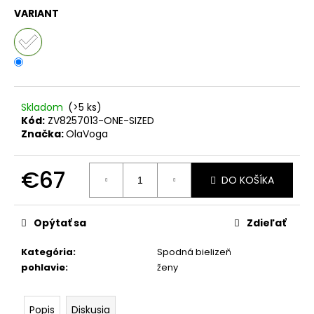
č
VARIANT
a
m
e
KOMPLET
LA
Skladom
(>5 ks)
BALANCIA
Kód:
ZV8257013-ONE-SIZED
CALVI
Značka:
OlaVoga
ĽAN
-
DOLCE
€67
PINK
DO KOŠÍKA
€74
Jednotková
cena:
Opýtať sa
Zdieľať
Kategória
:
Spodná bielizeň
pohlavie
:
ženy
Popis
Diskusia