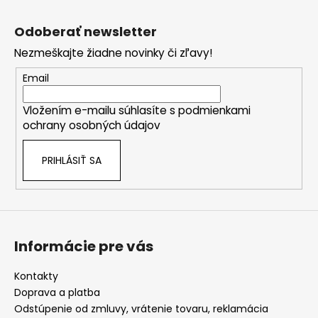
Z
á
Odoberať newsletter
p
Nezmeškajte žiadne novinky či zľavy!
ä
t
Email
i
Vložením e-mailu súhlasíte s
podmienkami
e
ochrany osobných údajov
PRIHLÁSIŤ SA
Informácie pre vás
Kontakty
Doprava a platba
Odstúpenie od zmluvy, vrátenie tovaru, reklamácia