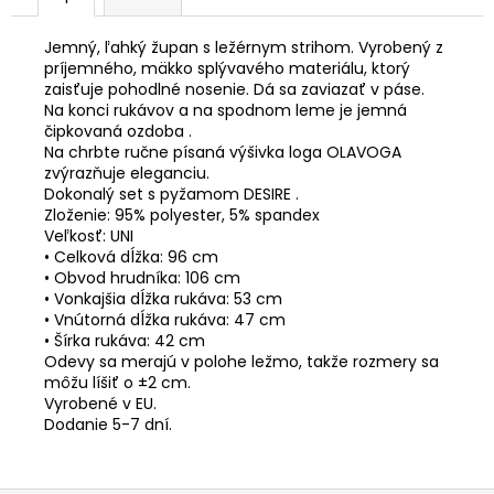
Jemný, ľahký župan s ležérnym strihom. Vyrobený z
príjemného, mäkko splývavého materiálu, ktorý
zaisťuje pohodlné nosenie. Dá sa zaviazať v páse.
Na konci rukávov a na spodnom leme je jemná
čipkovaná ozdoba .
Na chrbte ručne písaná výšivka loga OLAVOGA
zvýrazňuje eleganciu.
Dokonalý set s pyžamom DESIRE .
Zloženie: 95% polyester, 5% spandex
Veľkosť: UNI
• Celková dĺžka: 96 cm
• Obvod hrudníka: 106 cm
• Vonkajšia dĺžka rukáva: 53 cm
• Vnútorná dĺžka rukáva: 47 cm
• Šírka rukáva: 42 cm
Odevy sa merajú v polohe ležmo, takže rozmery sa
môžu líšiť o ±2 cm.
Vyrobené v EU.
Dodanie 5-7 dní.