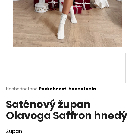
á
j
s
ť
?
HĽADAŤ
Priemerné
Neohodnotené
Podrobnosti hodnotenia
hodnotenie
O
Saténový župan
produktu
d
je
p
Olavoga Saffron hnedý
0,0
o
z
r
5
ú
hviezdičiek.
Župan