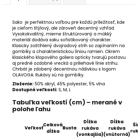
Sako je perfektnou voľbou pre každú príležitosť, kde
je cieľom štýlový, ale zároveň decentný vzhľad.
Vysokokvalitný, mierne štruktúrovaný a mäkký
materiál dodáva saku sofistikovaný charakter.
Klasicky zoštíhlený dvojradový strih so zapínaním na
gombíky a charakteristickou líniou ramien. Okrem
klasického klopového goliera opticky tvarujú postavu
aj predné ozdobné vrecká a priliehavé línie strihu.
Chrbát je zdobený decentnou nášivkou s logom
OLAVOGA. Rukávy sú na gombíky.
Zloženie:
50% akryl, 45% polyester, 5% vlna
Dostupné veľkosti:
S, M, L
Tabuľka veľkostí (cm) – merané v
polohe ľahu
Dĺžka
Dĺžka
Ší
Celková
Veľkosť
Busta
rukáva
rukáva
ru
dĺžka
(vonkajšia)
(vnútorná)