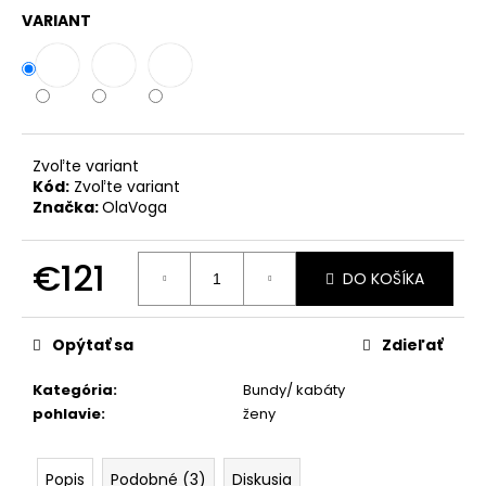
č
VARIANT
a
m
e
SUKŇA
S
Zvoľte variant
VRECKAMI
Kód:
Zvoľte variant
MCO
Značka:
OlaVoga
BOW
BÉŽOVÁ
€72
€121
DO KOŠÍKA
Jednotková
cena:
Opýtať sa
Zdieľať
Kategória
:
Bundy/ kabáty
pohlavie
:
ženy
Popis
Podobné (3)
Diskusia