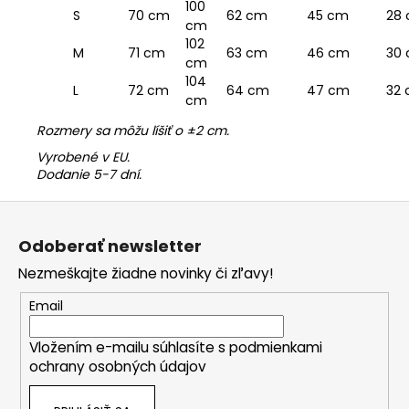
100
28
S
70 cm
62 cm
45 cm
cm
102
30
M
71 cm
63 cm
46 cm
cm
104
32
L
72 cm
64 cm
47 cm
cm
Rozmery sa môžu líšiť o ±2 cm.
Vyrobené v EU.
Dodanie 5-7 dní.
Z
á
Odoberať newsletter
p
Nezmeškajte žiadne novinky či zľavy!
ä
t
Email
i
Vložením e-mailu súhlasíte s
podmienkami
e
ochrany osobných údajov