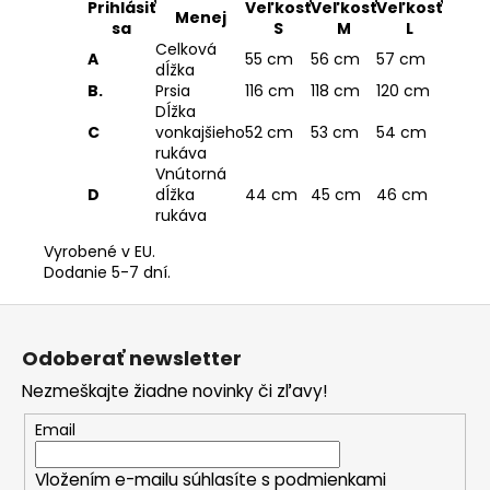
Prihlásiť
Veľkosť
Veľkosť
Veľkosť
Menej
sa
S
M
L
Celková
A
55 cm
56 cm
57 cm
dĺžka
B.
Prsia
116 cm
118 cm
120 cm
Dĺžka
C
vonkajšieho
52 cm
53 cm
54 cm
rukáva
Vnútorná
D
dĺžka
44 cm
45 cm
46 cm
rukáva
Vyrobené v EU.
Dodanie 5-7 dní.
Z
á
Odoberať newsletter
p
Nezmeškajte žiadne novinky či zľavy!
ä
t
Email
i
Vložením e-mailu súhlasíte s
podmienkami
e