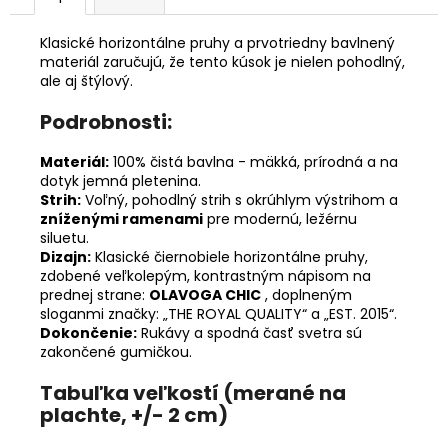
Klasické horizontálne pruhy a prvotriedny bavlnený
materiál zaručujú, že tento kúsok je nielen pohodlný,
ale aj štýlový.
Podrobnosti:
Materiál:
100% čistá bavlna - mäkká, prírodná a na
dotyk jemná pletenina.
Strih:
Voľný, pohodlný strih s okrúhlym výstrihom a
zníženými ramenami
pre modernú, ležérnu
siluetu.
Dizajn:
Klasické čiernobiele horizontálne pruhy,
zdobené veľkolepým, kontrastným nápisom na
prednej strane:
OLAVOGA CHIC
, doplneným
sloganmi značky: „THE ROYAL QUALITY“ a „EST. 2015“.
Dokončenie:
Rukávy a spodná časť svetra sú
zakončené gumičkou.
Tabuľka veľkostí (merané na
plachte, +/- 2 cm)