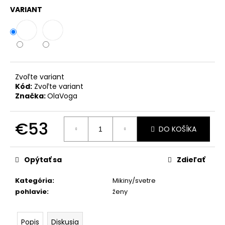
č
VARIANT
a
m
e
SUKŇA
S
Zvoľte variant
VRECKAMI
Kód:
Zvoľte variant
MCO
Značka:
OlaVoga
BOW
BÉŽOVÁ
€72
€53
DO KOŠÍKA
Jednotková
cena:
Opýtať sa
Zdieľať
Kategória
:
Mikiny/svetre
pohlavie
:
ženy
Popis
Diskusia