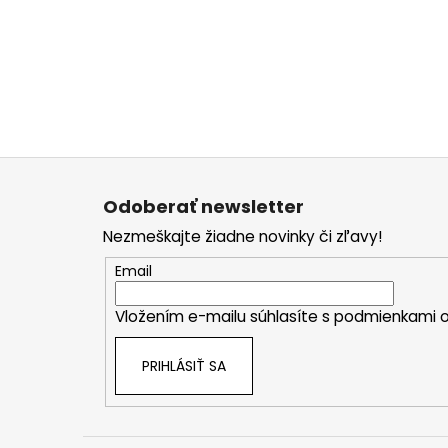
Z
á
Odoberať newsletter
p
Nezmeškajte žiadne novinky či zľavy!
ä
t
Email
i
Vložením e-mailu súhlasíte s
podmienkami o
e
PRIHLÁSIŤ SA