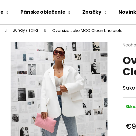
ie
Pánske oblečenie
Značky
Novin
Bundy / saká
Oversize sako MCO Clean Line biela
Čo potrebujete nájsť?
Priem
Neoho
hodno
Ov
produ
HĽADAŤ
je
Cl
0,0
z
5
Odporúčame
hviezd
Sako
Skl
€9
KOMPLET LA BALANCIA CALVI ĽAN -
ZAVINOVACIE N
Jedn