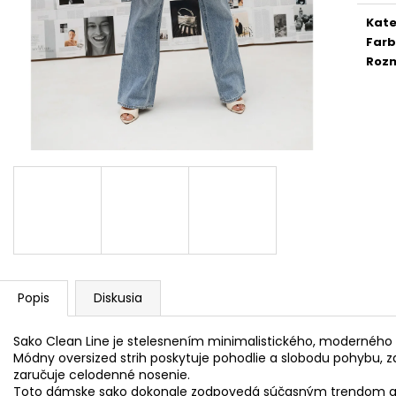
DOLCE PINK
PREMIUM
cena
Kate
€74
€39
Far
Roz
Popis
Diskusia
Sako Clean Line je stelesnením minimalistického, moderného 
Módny oversized strih poskytuje pohodlie a slobodu pohybu, za
zaručuje celodenné nosenie.
Toto dámske sako dokonale zodpovedá súčasným trendom a 