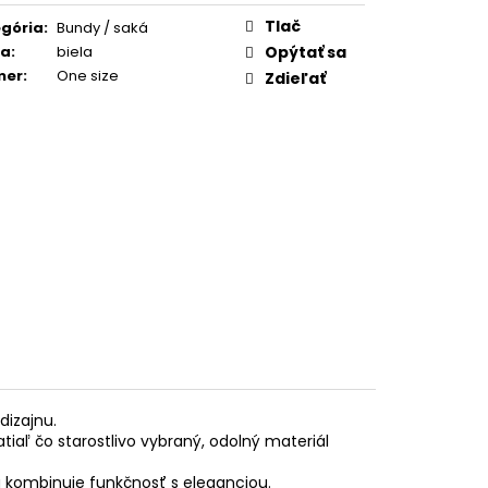
:
Tlač
gória
:
Bundy / saká
ba
:
biela
Opýtať sa
mer
:
One size
Zdieľať
dizajnu.
tiaľ čo starostlivo vybraný, odolný materiál
kombinuje funkčnosť s eleganciou.