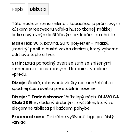
Popis
Diskusia
Táto nadrozmerná mikina s kapucňou je prémiovým
kúskom streetwearu vďaka husto tkanej, mäkkej
látke a výrazným krištáľovým ozdobám na chrbte.
Materiál:
80 % bavlna, 20 % polyester – mäkký,
„mäsitý“ pocit a hustá väzba denimu, ktorý výborne
udržiava teplo a tvar.
Strih:
Extra pohodlný oversize strih so zníženými
ramenami a priestranným "klokaním" vreckom
vpredu.
Dizajn:
Široké, rebrované vložky na manžetách a
spodnej časti svetra pre stabilné nosenie.
Dizajn:
*
Zadná strana:
Veľkolepý nápis
OLAVOGA
Club 2015
vykladaný drobnými kryštálmi, ktorý sa
elegantne trblieta pri každom pohybe.
Predná strana:
Diskrétne vyšívané logo pre čistý
vzhľad.