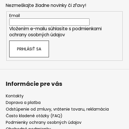
p
Nezmeškajte žiadne novinky či zľavy!
ä
t
Email
i
Vložením e-mailu súhlasíte s
podmienkami
e
ochrany osobných údajov
PRIHLÁSIŤ SA
Informácie pre vás
Kontakty
Doprava a platba
Odstúpenie od zmluvy, vrátenie tovaru, reklamácia
Často kladené otázky (FAQ)
Podmienky ochrany osobných údajov
Obchodné podmienky