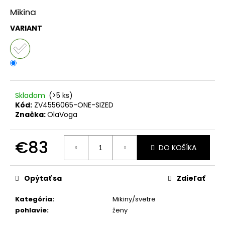
č
a
Mikina
m
VARIANT
e
OLAVOGA
BODY
AKOPI
ČIERNA
Skladom
(>5 ks)
€25
Kód:
ZV4556065-ONE-SIZED
Značka:
OlaVoga
€83
DO KOŠÍKA
Jednotková
cena:
Opýtať sa
Zdieľať
Kategória
:
Mikiny/svetre
pohlavie
:
ženy