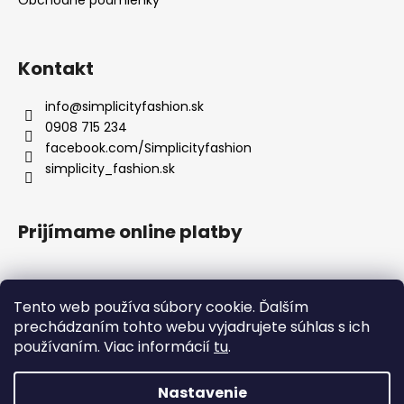
Kontakt
info
@
simplicityfashion.sk
0908 715 234
facebook.com/Simplicityfashion
simplicity_fashion.sk
Prijímame online platby
Tento web používa súbory cookie. Ďalším
prechádzaním tohto webu vyjadrujete súhlas s ich
Facebook
používaním. Viac informácií
tu
.
×
UPOZORNENIE K EXPEDÍCII
!
1. 8. 2026 – 18. 8. 2026
Nastavenie