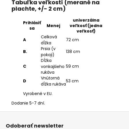
Tabuľka veľkostí (merané na
plachte, +/- 2 cm)
univerzálna
Prihlásiť
Menej
veľkosť (jedna
sa
veľkosť)
Celková
A
72 cm
dĺžka
Prsia (v
B.
138 cm
pokoji)
Dĺžka
C
59 cm
vonkajšieho
rukáva
Vnútorná
D
53 cm
dĺžka rukáva
Vyrobené v EU.
Dodanie 5-7 dní.
Z
á
Odoberať newsletter