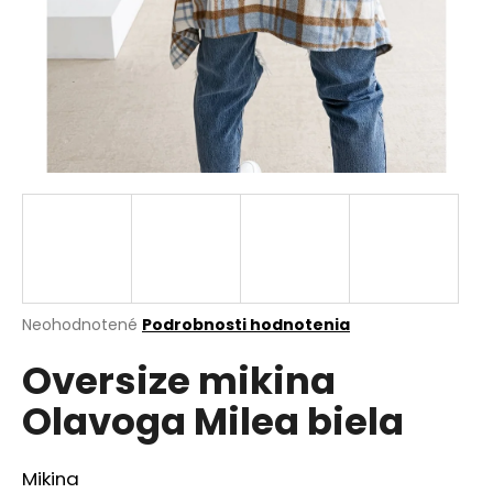
á
j
s
ť
?
HĽADAŤ
Priemerné
Neohodnotené
Podrobnosti hodnotenia
hodnotenie
O
Oversize mikina
produktu
d
je
p
Olavoga Milea biela
0,0
o
z
r
5
ú
hviezdičiek.
Mikina