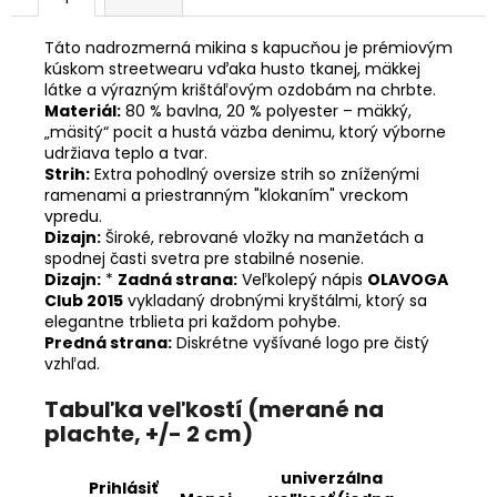
Táto nadrozmerná mikina s kapucňou je prémiovým
kúskom streetwearu vďaka husto tkanej, mäkkej
látke a výrazným krištáľovým ozdobám na chrbte.
Materiál:
80 % bavlna, 20 % polyester – mäkký,
„mäsitý“ pocit a hustá väzba denimu, ktorý výborne
udržiava teplo a tvar.
Strih:
Extra pohodlný oversize strih so zníženými
ramenami a priestranným "klokaním" vreckom
vpredu.
Dizajn:
Široké, rebrované vložky na manžetách a
spodnej časti svetra pre stabilné nosenie.
Dizajn:
*
Zadná strana:
Veľkolepý nápis
OLAVOGA
Club 2015
vykladaný drobnými kryštálmi, ktorý sa
elegantne trblieta pri každom pohybe.
Predná strana:
Diskrétne vyšívané logo pre čistý
vzhľad.
Tabuľka veľkostí (merané na
plachte, +/- 2 cm)
univerzálna
Prihlásiť