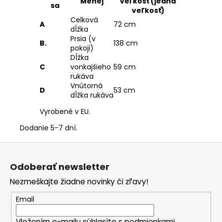
Menej
veľkosť (jedna
sa
veľkosť)
Celková
A
72 cm
dĺžka
Prsia (v
B.
138 cm
pokoji)
Dĺžka
C
vonkajšieho
59 cm
rukáva
Vnútorná
D
53 cm
dĺžka rukáva
Vyrobené v EU.
Dodanie 5-7 dní.
Z
á
Odoberať newsletter
p
Nezmeškajte žiadne novinky či zľavy!
ä
t
Email
i
Vložením e-mailu súhlasíte s
podmienkami