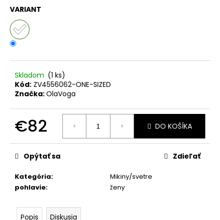
č
VARIANT
a
m
e
OLAVOGA
BODY
Skladom
(1 ks)
AKOPI
Kód:
ZV4556062-ONE-SIZED
ČIERNA
Značka:
OlaVoga
€25
€82
DO KOŠÍKA
Jednotková
cena:
Opýtať sa
Zdieľať
Kategória
:
Mikiny/svetre
pohlavie
:
ženy
Popis
Diskusia