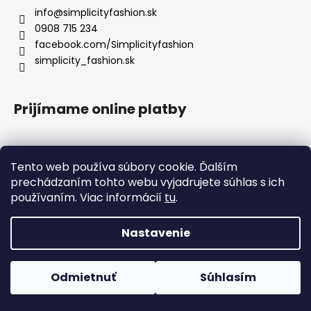
info
@
simplicityfashion.sk
0908 715 234
facebook.com/Simplicityfashion
simplicity_fashion.sk
Prijímame online platby
Tento web používa súbory cookie. Ďalším
prechádzaním tohto webu vyjadrujete súhlas s ich
Facebook
používaním. Viac informácií
tu
.
×
UPOZORNENIE K EXPEDÍCII
!
1. 8. 2026 – 18. 8. 2026
Nastavenie
Vytvoril Shoptet
OBJEDNÁVKY V TOMTO OBDOBÍ NEEXPEDUJEME.
Objednávky vytvorené od 1. 8. 2026 do 18. 8. 2026 budú odoslané po
Copyright 2026
Simplicity fashion
. Všetky práva
tomto termíne.
Odmietnuť
Súhlasím
vyhradené.
Upraviť nastavenie cookies
♡
ĎAKUJEME ZA POCHOPENIE