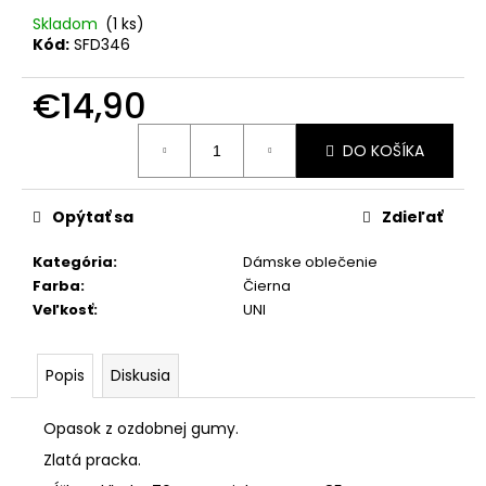
č
a
Skladom
(1 ks)
Kód:
SFD346
m
e
€14,90
Jednotková
SUKŇA
DO KOŠÍKA
cena:
S
VRECKAMI
MCO
BOW
Opýtať sa
Zdieľať
BÉŽOVÁ
€72
Kategória
:
Dámske oblečenie
Farba
:
Čierna
Veľkosť
:
UNI
Popis
Diskusia
Opasok z ozdobnej gumy.
Zlatá pracka.