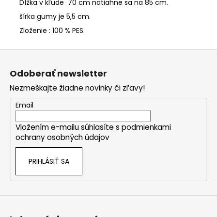
Dĺžka v kľude 70 cm natiahne sa na 85 cm.
šírka gumy je 5,5 cm.
Zloženie : 100 % PES.
Z
á
Odoberať newsletter
p
Nezmeškajte žiadne novinky či zľavy!
ä
t
Email
i
Vložením e-mailu súhlasíte s
podmienkami
e
ochrany osobných údajov
PRIHLÁSIŤ SA