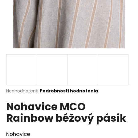
á
j
s
ť
?
HĽADAŤ
Priemerné
Neohodnotené
Podrobnosti hodnotenia
hodnotenie
O
Nohavice MCO
produktu
d
je
p
Rainbow béžový pásik
0,0
o
z
r
5
ú
hviezdičiek.
Nohavice