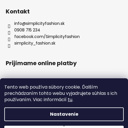
Kontakt
info
@
simplicityfashion.sk
0908 715 234
facebook.com/Simplicityfashion
simplicity_fashion.sk
Prijímame online platby
Tento web používa súbory cookie. Ďalším
prechádzaním tohto webu vyjadrujete súhlas s ich
Facebook
používaním. Viac informácií
tu
.
×
UPOZORNENIE K EXPEDÍCII
!
1. 8. 2026 – 18. 8. 2026
Nastavenie
Vytvoril Shoptet
OBJEDNÁVKY V TOMTO OBDOBÍ NEEXPEDUJEME.
Objednávky vytvorené od 1. 8. 2026 do 18. 8. 2026 budú odoslané po
Copyright 2026
Simplicity fashion
. Všetky práva