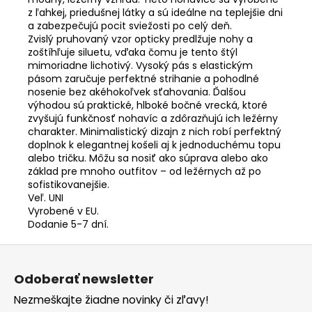
z ľahkej, priedušnej látky a sú ideálne na teplejšie dni
a zabezpečujú pocit sviežosti po celý deň.
Zvislý pruhovaný vzor opticky predlžuje nohy a
zoštíhľuje siluetu, vďaka čomu je tento štýl
mimoriadne lichotivý. Vysoký pás s elastickým
pásom zaručuje perfektné strihanie a pohodlné
nosenie bez akéhokoľvek sťahovania. Ďalšou
výhodou sú praktické, hlboké bočné vrecká, ktoré
zvyšujú funkčnosť nohavíc a zdôrazňujú ich ležérny
charakter. Minimalistický dizajn z nich robí perfektný
doplnok k elegantnej košeli aj k jednoduchému topu
alebo tričku. Môžu sa nosiť ako súprava alebo ako
základ pre mnoho outfitov – od ležérnych až po
sofistikovanejšie.
Veľ. UNI
Vyrobené v EU.
Dodanie 5-7 dní.
Z
á
Odoberať newsletter
p
Nezmeškajte žiadne novinky či zľavy!
ä