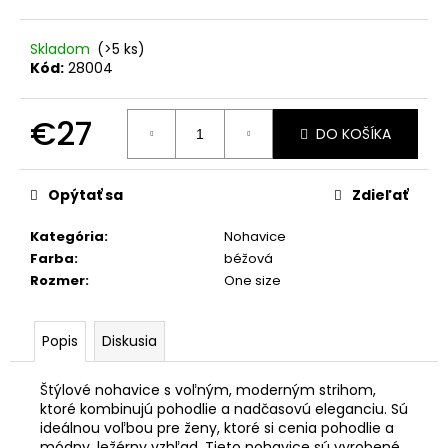
č
a
m
Skladom
(>5 ks)
e
Kód:
28004
€27
SUKŇA
DO KOŠÍKA
S
Jednotková
VRECKAMI
MCO
cena:
BOW
Opýtať sa
Zdieľať
BÉŽOVÁ
Kategória
:
Nohavice
€72
Farba
:
béžová
Rozmer
:
One size
Popis
Diskusia
Štýlové nohavice s voľným, moderným strihom,
ktoré kombinujú pohodlie a nadčasovú eleganciu. Sú
ideálnou voľbou pre ženy, ktoré si cenia pohodlie a
módny, ležérny vzhľad. Tieto nohavice sú vyrobené