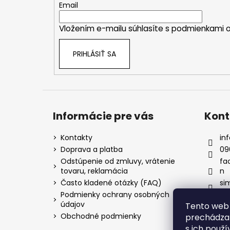
t
Email
i
Vložením e-mailu súhlasíte s
podmienkami o
e
PRIHLÁSIŤ SA
Informácie pre vás
Kont
Kontakty
inf
Doprava a platba
09
Odstúpenie od zmluvy, vrátenie
fa
tovaru, reklamácia
n
Často kladené otázky (FAQ)
si
Podmienky ochrany osobných
údajov
Tento web 
Obchodné podmienky
prechádzan
s ich použí