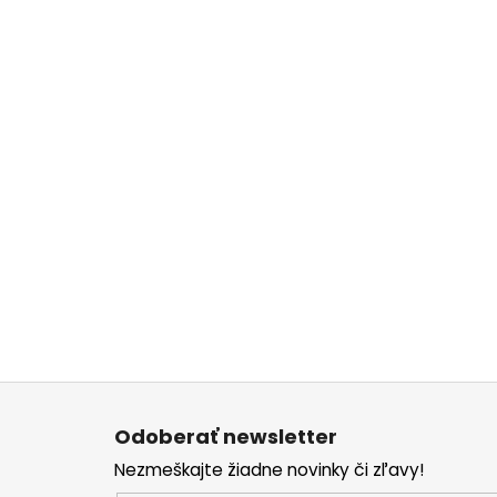
Z
á
Odoberať newsletter
p
Nezmeškajte žiadne novinky či zľavy!
ä