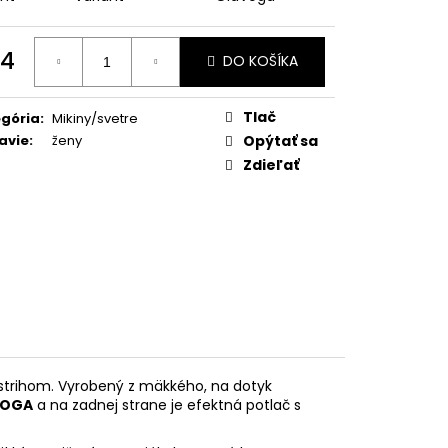
4
DO KOŠÍKA
otková
:
Tlač
gória
:
Mikiny/svetre
avie
:
ženy
Opýtať sa
Zdieľať
ýstrihom. Vyrobený z mäkkého, na dotyk
VOGA
a na zadnej strane je efektná potlač s