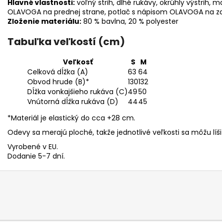
Hlavné vlastnosti:
voľný strih, dlhé rukávy, okrúhly výstrih,
OLAVOGA na prednej strane, potlač s nápisom OLAVOGA na za
Zloženie materiálu:
80 % bavlna, 20 % polyester
Tabuľka veľkostí (cm)
Veľkosť
M
S
Celková dĺžka (A)
64
63
Obvod hrude (B)*
132
130
Dĺžka vonkajšieho rukáva (C)
50
49
Vnútorná dĺžka rukáva (D)
45
44
*Materiál je elastický do cca +28 cm.
Odevy sa merajú ploché, takže jednotlivé veľkosti sa môžu líš
Vyrobené v EU.
Dodanie 5-7 dní.