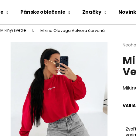
ie
Pánske oblečenie
Značky
Novin
Mikiny/svetre
Mikina Olavoga Velvora červená
Čo potrebujete nájsť?
Priem
Neoho
hodno
Mi
produ
HĽADAŤ
je
Ve
0,0
z
5
Odporúčame
hviezd
Miki
VARI
Zvoľ
KOMPLET LA BALANCIA CALVI ĽAN -
ZAVINOVACIE N
vari