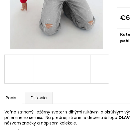
DOLCE PINK
PREMIUM
€74
€39
€6
Jedn
cena
Kate
pohl
Popis
Diskusia
Voľne strihaný, ležérny sveter s dlhými rukávmi a okrúhlym v
príjemného semišu. Na prednej strane je decentné logo
OLA
názvom značky a nápisom kolekcie.