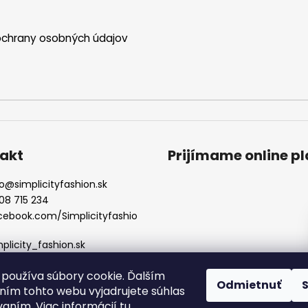
chrany osobných údajov
akt
Prijímame online p
o
@
simplicityfashion.sk
08 715 234
cebook.com/Simplicityfashio
mplicity_fashion.sk
používa súbory cookie. Ďalším
Odmietnuť
ím tohto webu vyjadrujete súhlas
vaním. Viac informácií
tu
.