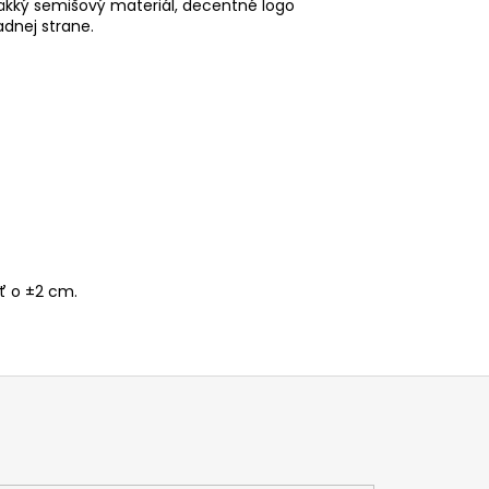
 mäkký semišový materiál, decentné logo
dnej strane.
iť o ±2 cm.