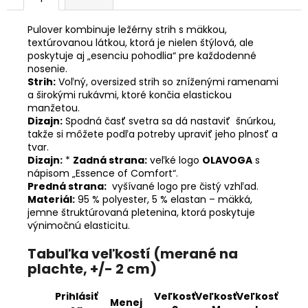
Pulover kombinuje ležérny strih s mäkkou,
textúrovanou látkou, ktorá je nielen štýlová, ale
poskytuje aj „esenciu pohodlia“ pre každodenné
nosenie.
Strih:
Voľný, oversized strih so zníženými ramenami
a širokými rukávmi, ktoré končia elastickou
manžetou.
Dizajn:
Spodná časť svetra sa dá nastaviť šnúrkou,
takže si môžete podľa potreby upraviť jeho plnosť a
tvar.
Dizajn:
*
Zadná strana:
veľké logo
OLAVOGA
s
nápisom „Essence of Comfort“.
Predná strana:
vyšívané logo pre čistý vzhľad.
Materiál:
95 % polyester, 5 % elastan – mäkká,
jemne štruktúrovaná pletenina, ktorá poskytuje
výnimočnú elasticitu.
Tabuľka veľkostí (merané na
plachte, +/- 2 cm)
Prihlásiť
Veľkosť
Veľkosť
Veľkosť
Menej