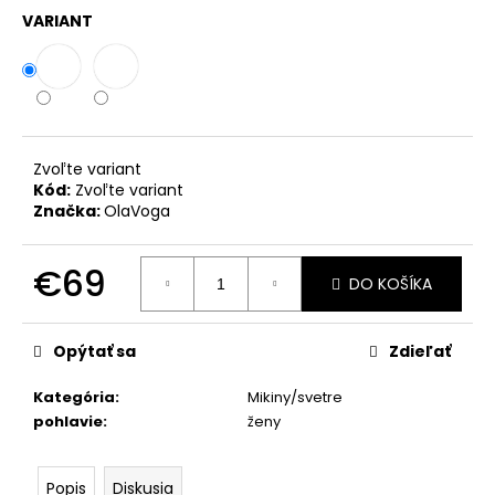
č
VARIANT
a
m
e
ZAVINOVACIE
NOHAVICE
Zvoľte variant
MARY
Kód:
Zvoľte variant
ČIERNA
Značka:
OlaVoga
PREMIUM
€39
€69
DO KOŠÍKA
Jednotková
cena:
Opýtať sa
Zdieľať
Kategória
:
Mikiny/svetre
pohlavie
:
ženy
Popis
Diskusia