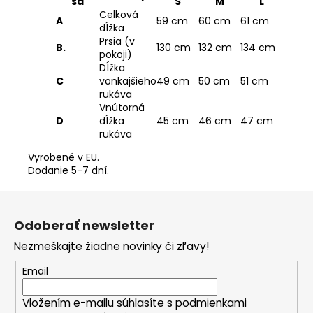
sa
S
M
L
Celková
A
59 cm
60 cm
61 cm
dĺžka
Prsia (v
B.
130 cm
132 cm
134 cm
pokoji)
Dĺžka
C
vonkajšieho
49 cm
50 cm
51 cm
rukáva
Vnútorná
D
dĺžka
45 cm
46 cm
47 cm
rukáva
Vyrobené v EU.
Dodanie 5-7 dní.
Z
á
Odoberať newsletter
p
Nezmeškajte žiadne novinky či zľavy!
ä
t
Email
i
Vložením e-mailu súhlasíte s
podmienkami
e