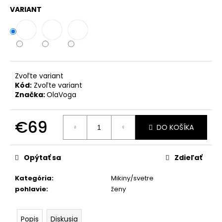
č
VARIANT
a
m
e
KOMPLET
LA
Zvoľte variant
BALANCIA
Kód:
Zvoľte variant
AURA
Značka:
OlaVoga
PÚDROVÁ
RUŽOVÁ
€110
€69
DO KOŠÍKA
Jednotková
cena:
Opýtať sa
Zdieľať
Kategória
:
Mikiny/svetre
pohlavie
:
ženy
Popis
Diskusia