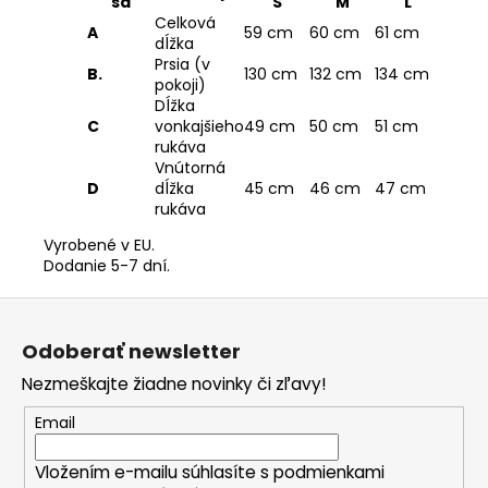
sa
S
M
L
Celková
A
59 cm
60 cm
61 cm
dĺžka
Prsia (v
B.
130 cm
132 cm
134 cm
pokoji)
Dĺžka
C
vonkajšieho
49 cm
50 cm
51 cm
rukáva
Vnútorná
D
dĺžka
45 cm
46 cm
47 cm
rukáva
Vyrobené v EU.
Dodanie 5-7 dní.
Z
á
Odoberať newsletter
p
Nezmeškajte žiadne novinky či zľavy!
ä
t
Email
i
Vložením e-mailu súhlasíte s
podmienkami
e