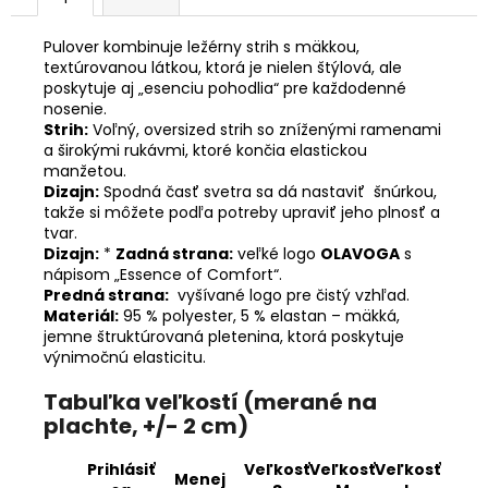
Pulover kombinuje ležérny strih s mäkkou,
textúrovanou látkou, ktorá je nielen štýlová, ale
poskytuje aj „esenciu pohodlia“ pre každodenné
nosenie.
Strih:
Voľný, oversized strih so zníženými ramenami
a širokými rukávmi, ktoré končia elastickou
manžetou.
Dizajn:
Spodná časť svetra sa dá nastaviť šnúrkou,
takže si môžete podľa potreby upraviť jeho plnosť a
tvar.
Dizajn:
*
Zadná strana:
veľké logo
OLAVOGA
s
nápisom „Essence of Comfort“.
Predná strana:
vyšívané logo pre čistý vzhľad.
Materiál:
95 % polyester, 5 % elastan – mäkká,
jemne štruktúrovaná pletenina, ktorá poskytuje
výnimočnú elasticitu.
Tabuľka veľkostí (merané na
plachte, +/- 2 cm)
Prihlásiť
Veľkosť
Veľkosť
Veľkosť
Menej