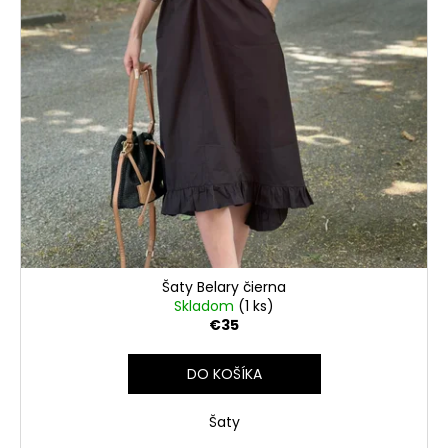
t
o
v
Šaty Belary čierna
Skladom
(1 ks)
€35
DO KOŠÍKA
Šaty