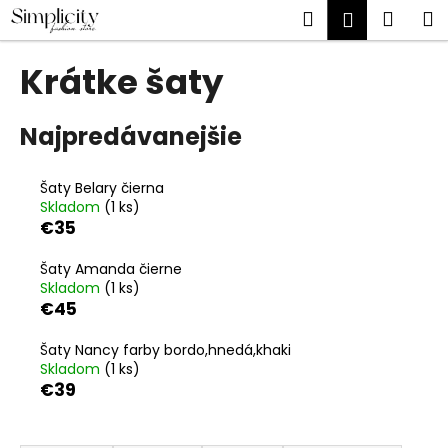
K
Prejsť
Hľadať
Náku
M
Prihlásen
na
o
obsah
Späť
Späť
košík
š
Krátke šaty
í
Č
k
o
Najpredávanejšie
p
o
Šaty Belary čierna
t
Skladom
(1 ks)
€35
r
e
Šaty Amanda čierne
b
Skladom
(1 ks)
€45
u
j
Šaty Nancy farby bordo,hnedá,khaki
e
Skladom
(1 ks)
€39
t
e
R
n