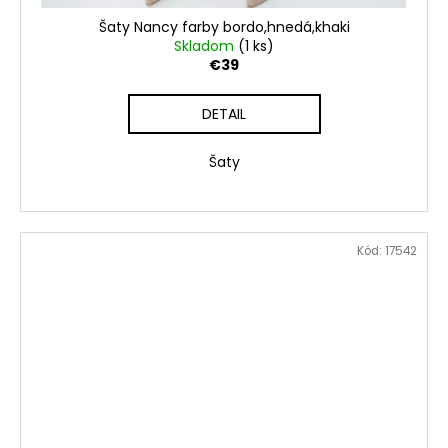
Šaty Nancy farby bordo,hnedá,khaki
Skladom
(1 ks)
€39
DETAIL
Šaty
Kód:
17542