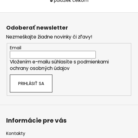
5
položiek celkom
O
v
Z
l
á
á
Odoberať newsletter
d
p
a
Nezmeškajte žiadne novinky či zľavy!
ä
c
t
Email
i
i
e
Vložením e-mailu súhlasíte s
podmienkami
e
p
ochrany osobných údajov
r
v
PRIHLÁSIŤ SA
k
y
v
ý
p
i
Informácie pre vás
s
u
Kontakty