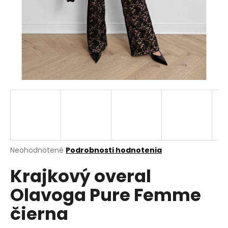
á
j
s
ť
?
HĽADAŤ
Priemerné
Neohodnotené
Podrobnosti hodnotenia
hodnotenie
O
Krajkový overal
produktu
d
je
p
Olavoga Pure Femme
0,0
o
z
r
čierna
5
ú
hviezdičiek.