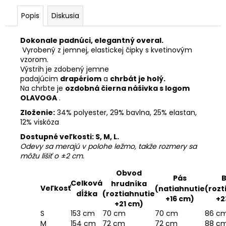
Popis
Diskusia
Dokonale padnúci, elegantný overal.
Vyrobený z jemnej, elastickej čipky s kvetinovým
vzorom.
Výstrih je zdobený jemne
padajúcim
drapériom
a
chrbát je holý.
Na chrbte je
ozdobná čierna nášivka s logom
OLAVOGA
.
Zloženie:
34% polyester, 29% bavlna, 25% elastan,
12% viskóza
Dostupné veľkosti: S, M, L.
Odevy sa merajú v polohe ležmo, takže rozmery sa
môžu líšiť o ±2 cm.
Obvod
Pás
Celková
hrudníka
Veľkosť
(natiahnutie
(rozt
dĺžka
(roztiahnutie
+16 cm)
+2
+21 cm)
S
153 cm
70 cm
70 cm
86 c
M
154 cm
72 cm
72 cm
88 c