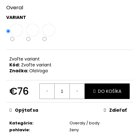
č
a
Overal
m
VARIANT
e
ZAVINOVACIE
NOHAVICE
MARY
ČIERNA
Zvoľte variant
PREMIUM
Kód:
Zvoľte variant
€39
Značka:
OlaVoga
€76
DO KOŠÍKA
Jednotková
cena:
Opýtať sa
Zdieľať
Kategória
:
Overaly / body
pohlavie
:
ženy