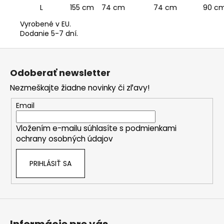
L
155 cm
74 cm
74 cm
90 c
Vyrobené v EU.
Dodanie 5-7 dní.
Z
á
Odoberať newsletter
p
Nezmeškajte žiadne novinky či zľavy!
ä
t
Email
i
Vložením e-mailu súhlasíte s
podmienkami
e
ochrany osobných údajov
PRIHLÁSIŤ SA
Informácie pre vás