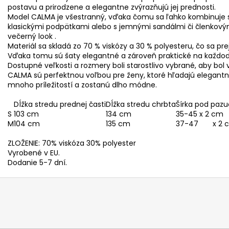
postavu a prirodzene a elegantne zvýrazňujú jej prednosti.
Model CALMA je všestranný, vďaka čomu sa ľahko kombinuje s 
klasickými podpätkami alebo s jemnými sandálmi či členkový
večerný look .
Materiál sa skladá zo 70 % viskózy a 30 % polyesteru, čo sa p
Vďaka tomu sú šaty elegantné a zároveň praktické na každo
Dostupné veľkosti a rozmery boli starostlivo vybrané, aby bo
CALMA sú perfektnou voľbou pre ženy, ktoré hľadajú elegantn
mnoho príležitostí a zostanú dlho módne.
Dĺžka stredu prednej časti
Dĺžka stredu chrbta
Šírka pod paz
S
103 cm
134 cm
35-45 x 2 cm
M
104 cm
135 cm
37-47 x 2 
ZLOŽENIE: 70% viskóza 30% polyester
Vyrobené v EU.
Dodanie 5-7 dní.