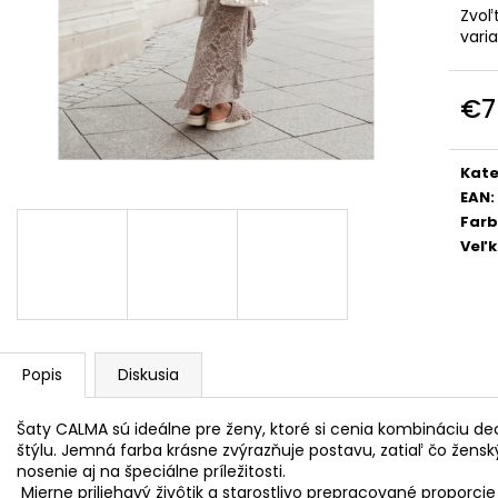
DOLCE PINK
PREMIUM
Zvoľ
€74
€39
vari
€7
Jedn
cena
Kate
EAN
:
Far
Veľk
Popis
Diskusia
Šaty CALMA sú ideálne pre ženy, ktoré si cenia kombináciu d
štýlu. Jemná farba krásne zvýrazňuje postavu, zatiaľ čo žensk
nosenie aj na špeciálne príležitosti.
Mierne priliehavý živôtik a starostlivo prepracované proporci