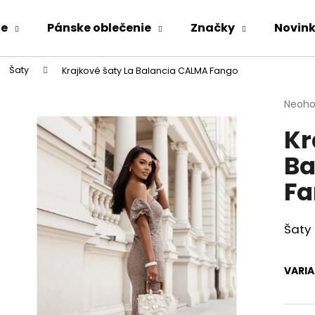
ie
Pánske oblečenie
Značky
Novin
Šaty
Krajkové šaty La Balancia CALMA Fango
Čo potrebujete nájsť?
Priem
Neoho
hodno
Kr
produ
HĽADAŤ
je
Ba
0,0
z
Fa
5
Odporúčame
hviezd
Šaty
VARI
KOMPLET LA BALANCIA CALVI ĽAN -
ZAVINOVACIE N