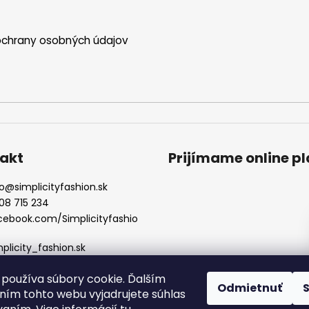
chrany osobných údajov
akt
Prijímame online p
o
@
simplicityfashion.sk
08 715 234
cebook.com/Simplicityfashio
mplicity_fashion.sk
používa súbory cookie. Ďalším
Odmietnuť
ím tohto webu vyjadrujete súhlas