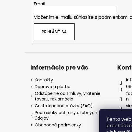
t
Email
i
Vložením e-mailu súhlasíte s
podmienkami o
e
PRIHLÁSIŤ SA
Informácie pre vás
Kont
Kontakty
inf
Doprava a platba
09
Odstúpenie od zmluvy, vrátenie
fa
tovaru, reklamácia
n
Často kladené otázky (FAQ)
si
Podmienky ochrany osobných
údajov
Tento web 
Obchodné podmienky
prechádzan