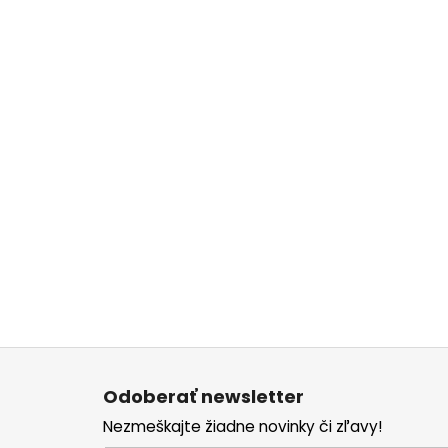
Z
á
Odoberať newsletter
p
Nezmeškajte žiadne novinky či zľavy!
ä