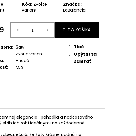
te
Kód:
Zvoľte
Značka:
ant
variant
LaBalancia
9
DO KOŠÍKA
otková
:
Tlač
gória
:
Šaty
Zvoľte variant
Opýtať sa
ba
:
Hnedá
Zdieľať
osť
:
M, S
ecentnej elegancie , pohodlia a nadčasového
ý strih ich robí ideálnymi na každodenné
e zabezpečujú, že šaty krásne padnú na