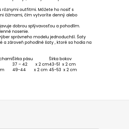
rôznymi outfitmi. Môžete ho nosiť s
mi čižmami, čím vytvoríte denný alebo
rejavuje dobrou splývavosťou a pohodlím.
denné nosenie.
l výber správneho modelu jednoduchší. Šaty
é a zároveň pohodlné šaty , ktoré sa hodia na
uchami
Šírka pásu
Šírka bokov
37 – 42 x 2 cm
43-51 x 2 cm
cm
49-44 x 2 cm
45-53 x 2 cm