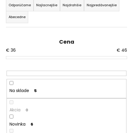
a
á
Odporúčame
Najlacnejšie
Najdrahšie
Najpredávanejšie
d
j
Abecedne
e
s
n
ť
i
?
Cena
e
€
36
€
46
p
r
o
HĽADAŤ
d
u
k
Na sklade
5
O
t
d
o
p
Akcia
0
v
o
r
Novinka
6
ú