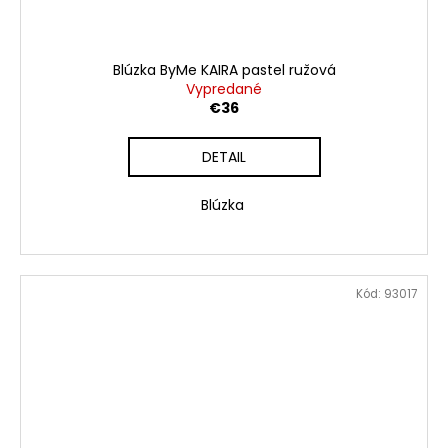
Blúzka ByMe KAIRA pastel ružová
Vypredané
€36
DETAIL
Blúzka
Kód:
93017