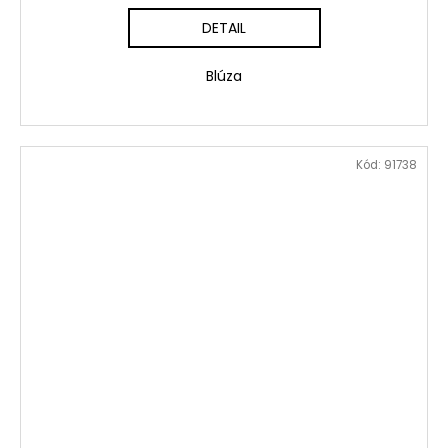
DETAIL
Blúza
Kód:
91738