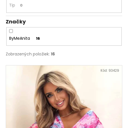
č
Tip
0
a
m
e
Značky
KOMPLET
ByMeAnita
16
LA
BALANCIA
AURA
Zobrazených položiek:
16
PÚDROVÁ
RUŽOVÁ
V
€111
Kód:
93429
ý
p
i
s
p
r
o
d