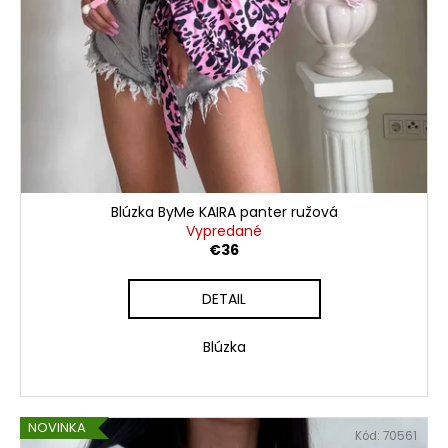
Blúzka ByMe KAIRA panter ružová
Vypredané
€36
DETAIL
Blúzka
NOVINKA
Kód:
70561