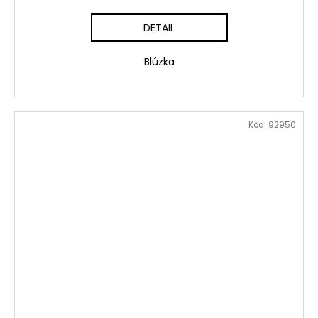
DETAIL
Blúzka
Kód:
92950