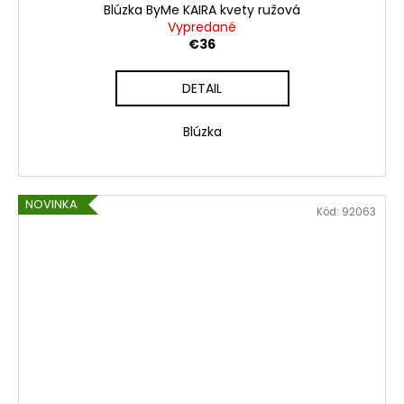
Blúzka ByMe KAIRA kvety ružová
Vypredané
€36
DETAIL
Blúzka
NOVINKA
Kód:
92063