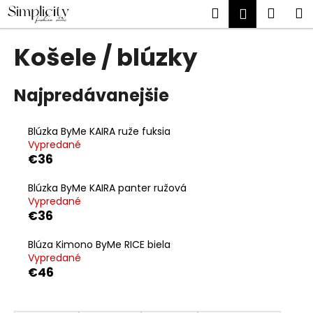
K
Prejsť
Hľadať
Náku
M
Prihlásen
na
o
obsah
Späť
Späť
košík
š
Košele / blúzky
í
Č
k
o
Najpredávanejšie
p
o
Blúzka ByMe KAIRA ruže fuksia
t
Vypredané
€36
r
e
Blúzka ByMe KAIRA panter ružová
b
Vypredané
€36
u
j
Blúza Kimono ByMe RICE biela
e
Vypredané
€46
t
e
R
n