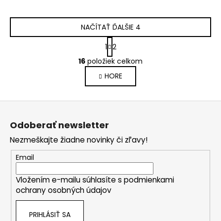
NAČÍTAŤ ĎALŠIE 4
S
1
2
t
O
r
16
položiek celkom
v
á
HORE
l
n
k
á
o
d
Z
v
a
a
á
c
Odoberať newsletter
n
p
i
i
Nezmeškajte žiadne novinky či zľavy!
e
ä
e
p
t
Email
r
i
v
Vložením e-mailu súhlasíte s
podmienkami
e
k
ochrany osobných údajov
y
v
PRIHLÁSIŤ SA
ý