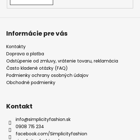
p
i
s
u
Informácie pre vás
Kontakty
Doprava a platba
Odstúpenie od zmluvy, vrátenie tovaru, reklamácia
Často kladené otázky (FAQ)
Podmienky ochrany osobných údajov
Obchodné podmienky
Kontakt
info
@
simplicityfashion.sk
0908 715 234
facebook.com/Simplicityfashion