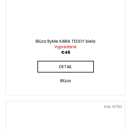
Blúza ByMe KAIRA TEDDY biela
Vypredané
€46
DETAIL
Blúza
Kód:
91793