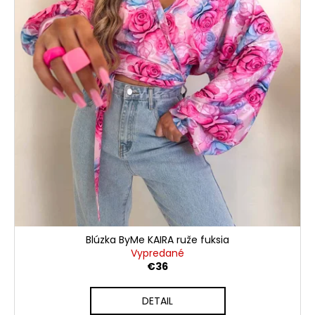
u
k
t
o
v
Blúzka ByMe KAIRA ruže fuksia
Vypredané
€36
DETAIL