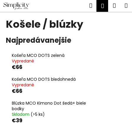
K
Prejsť
Hľadať
Náku
M
Prihlásen
na
o
obsah
Späť
Späť
košík
š
Košele / blúzky
í
Č
k
o
Najpredávanejšie
p
o
Košeľa MCO DOTS zelená
t
Vypredané
€66
r
e
Košeľa MCO DOTS bledohnedá
b
Vypredané
€66
u
j
Blúzka MCO Kimono Dot šedá+ biele
e
bodky
Skladom
(>5 ks)
t
€39
e
n