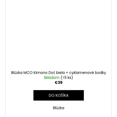
Blúzka MCO Kimono Dot biela + cyklamenové bodky
Skladom
(>5 ks)
€39
DO KOŠÍKA
Blúzka