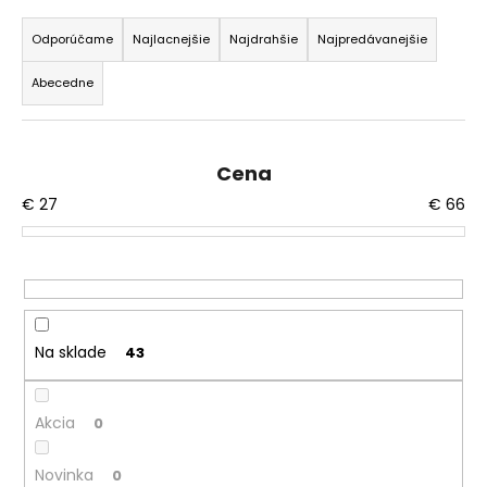
R
á
a
Odporúčame
Najlacnejšie
Najdrahšie
Najpredávanejšie
j
d
s
Abecedne
e
ť
n
?
i
Cena
e
€
27
€
66
p
r
HĽADAŤ
o
d
u
O
k
Na sklade
43
d
t
p
o
o
Akcia
0
v
r
ú
Novinka
0