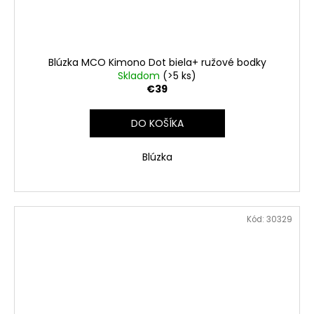
Blúzka MCO Kimono Dot biela+ ružové bodky
Skladom
(>5 ks)
€39
DO KOŠÍKA
Blúzka
Kód:
30329