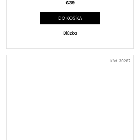
€39
DO KOŠÍKA
Blúzka
Kód:
30287