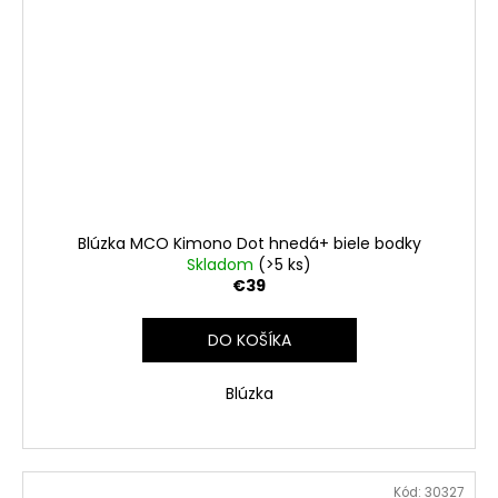
Blúzka MCO Kimono Dot hnedá+ biele bodky
Skladom
(>5 ks)
€39
DO KOŠÍKA
Blúzka
Kód:
30327