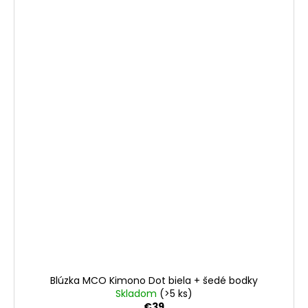
Blúzka MCO Kimono Dot biela + šedé bodky
Skladom
(>5 ks)
€39