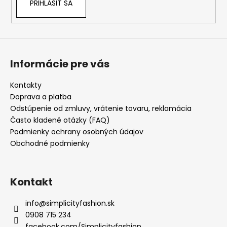
PRIHLÁSIŤ SA
ý
p
i
s
u
Informácie pre vás
Kontakty
Doprava a platba
Odstúpenie od zmluvy, vrátenie tovaru, reklamácia
Často kladené otázky (FAQ)
Podmienky ochrany osobných údajov
Obchodné podmienky
Kontakt
info
@
simplicityfashion.sk
0908 715 234
facebook.com/Simplicityfashion