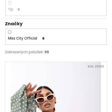
č
a
Tip
0
m
e
Značky
SUKŇA
S
Miss City Official
6
VRECKAMI
MCO
BOW
Zobrazených položiek:
55
BÉŽOVÁ
€72
V
Kód:
29355
ý
p
i
s
p
r
o