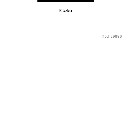
Blúzka
Kód:
29986