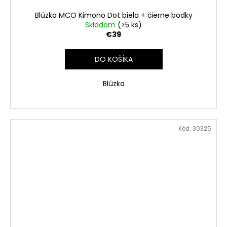
Blúzka MCO Kimono Dot biela + čierne bodky
Skladom
(>5 ks)
€39
DO KOŠÍKA
Blúzka
Kód:
30325