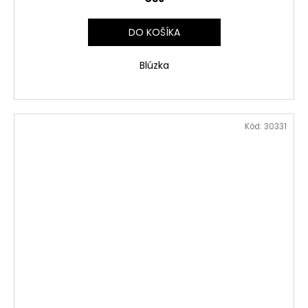
DO KOŠÍKA
Blúzka
Kód:
30331