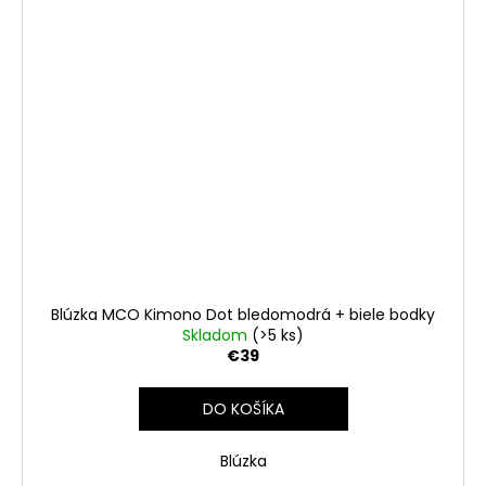
Blúzka MCO Kimono Dot bledomodrá + biele bodky
Skladom
(>5 ks)
€39
DO KOŠÍKA
Blúzka