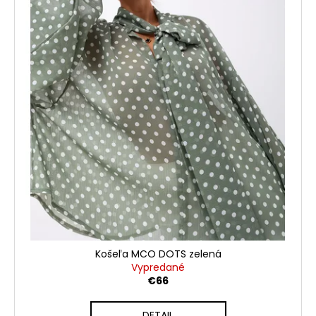
d
u
k
t
o
v
Košeľa MCO DOTS zelená
Vypredané
€66
DETAIL