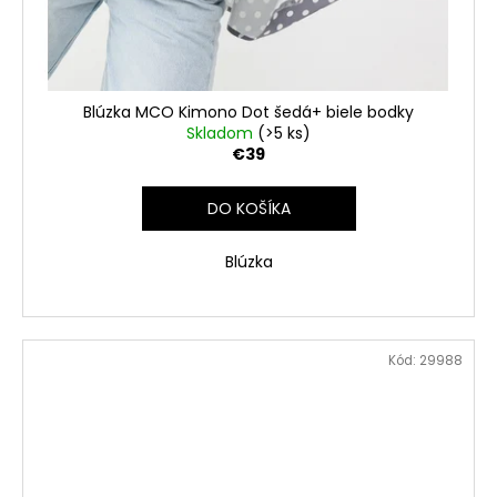
Blúzka MCO Kimono Dot šedá+ biele bodky
Skladom
(>5 ks)
€39
DO KOŠÍKA
Blúzka
Kód:
29988