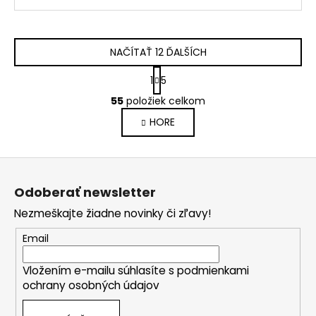
NAČÍTAŤ 12 ĎALŠÍCH
S
1
5
t
O
r
55
položiek celkom
v
á
HORE
l
n
k
á
o
d
Z
v
a
a
á
c
Odoberať newsletter
n
p
i
i
Nezmeškajte žiadne novinky či zľavy!
e
ä
e
p
t
Email
r
i
v
Vložením e-mailu súhlasíte s
podmienkami
e
k
ochrany osobných údajov
y
v