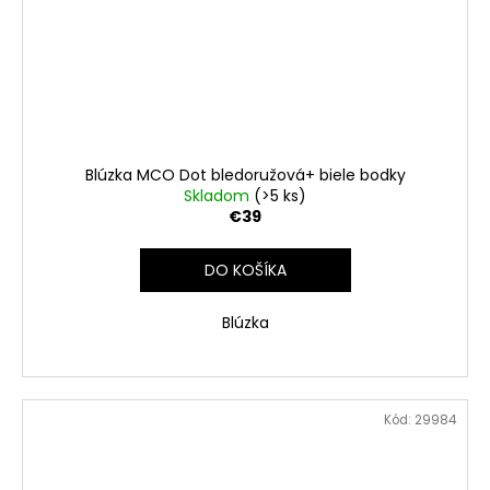
Blúzka MCO Dot bledoružová+ biele bodky
Skladom
(>5 ks)
€39
DO KOŠÍKA
Blúzka
Kód:
29984