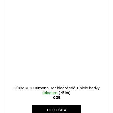
Blúzka MCO Kimono Dot bledošedá + biele bodky
Skladom
(>5 ks)
€39
DO KOŠÍKA