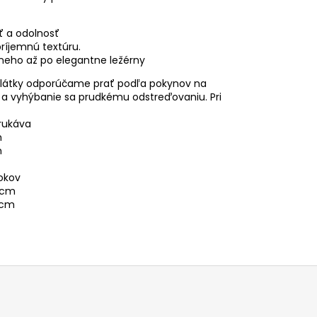
ť a odolnosť
ríjemnú textúru.
rneho až po elegantne ležérny
tí látky odporúčame prať podľa pokynov na
ta a vyhýbanie sa prudkému odstreďovaniu. Pri
rukáva
m
m
bokov
 cm
 cm