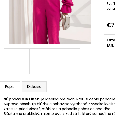
DOLCE PINK
PREMIUM
Zvoľ
€74
€39
vari
€7
Jedn
cena
Kate
EAN
:
Popis
Diskusia
Súprava MIA Linen
je ideálna pre tých, ktorí si cenia pohodlie
Súprava obsahuje blúzku a nohavice vyrobené z vysoko kvalit
zaisťuje priedušnosť, mäkkosť a pohodlie počas celého dňa.
Blúzka má praktický, mierne oversized strih, ktorý sa hodí na r