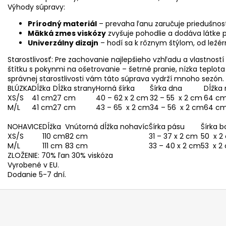
Výhody súpravy:
Prírodný materiál
– prevaha ľanu zaručuje priedušnos
Mäkká zmes viskózy
zvyšuje pohodlie a dodáva látke p
Univerzálny dizajn
– hodí sa k rôznym štýlom, od ležé
Starostlivosť: Pre zachovanie najlepšieho vzhľadu a vlastnos
štítku s pokynmi na ošetrovanie – šetrné pranie, nízka teplo
správnej starostlivosti vám táto súprava vydrží mnoho sezón.
BLÚZKA
Dĺžka
Dĺžka strany
Horná šírka
Šírka dna
Dĺžka 
XS/S
41 cm
27 cm
40 – 62 x 2 cm
32 – 55 x 2 cm
64 c
M/L
41 cm
27 cm
43 – 65 x 2 cm
34 – 56 x 2 cm
64 c
NOHAVICE
Dĺžka
Vnútorná dĺžka nohavíc
Šírka pásu
Šírka 
XS/S
110 cm
82 cm
31 – 37 x 2 cm
50 x 2
M/L
111 cm
83 cm
33 – 40 x 2 cm
53 x 2
ZLOŽENIE: 70% ľan 30% viskóza
Vyrobené v EU.
Dodanie 5-7 dní.