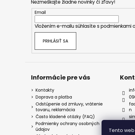
Nezmeškajte žiadne novinky či zľavy!
ä
t
Email
i
Vložením e-mailu súhlasíte s
podmienkami o
e
PRIHLÁSIŤ SA
Informácie pre vás
Kont
Kontakty
inf
Doprava a platba
09
Odstúpenie od zmluvy, vrátenie
fa
tovaru, reklamácia
n
Často kladené otázky (FAQ)
si
Podmienky ochrany osobných
údajov
Tento web 