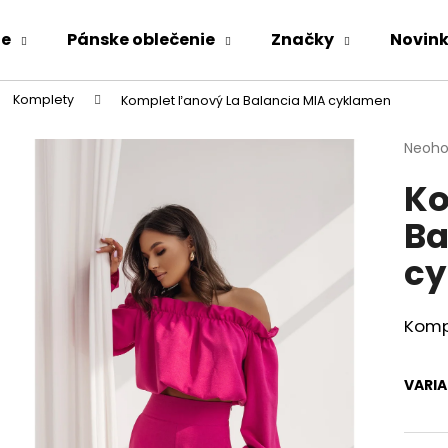
ie
Pánske oblečenie
Značky
Novin
Komplety
Komplet ľanový La Balancia MIA cyklamen
Čo potrebujete nájsť?
Priem
Neoho
hodno
Ko
produ
HĽADAŤ
je
Ba
0,0
z
cy
5
Odporúčame
hviezd
Komp
VARI
KOMPLET LA BALANCIA CALVI ĽAN -
ZAVINOVACIE N