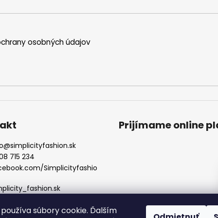
chrany osobných údajov
akt
Prijímame online p
o
@
simplicityfashion.sk
08 715 234
cebook.com/Simplicityfashio
mplicity_fashion.sk
používa súbory cookie. Ďalším
Odmietnuť