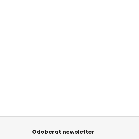
Z
á
Odoberať newsletter
p