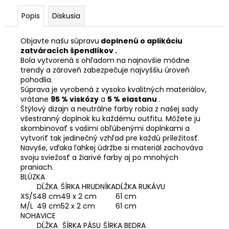
Popis
Diskusia
Objavte našu súpravu
doplnenú o aplikáciu
zatváracích špendlíkov .
Bola vytvorená s ohľadom na najnovšie módne
trendy a zároveň zabezpečuje najvyššiu úroveň
pohodlia.
Súprava je vyrobená z vysoko kvalitných materiálov,
vrátane
95 % viskózy
a
5 % elastanu
.
Štýlový dizajn a neutrálne farby robia z našej sady
všestranný doplnok ku každému outfitu. Môžete ju
skombinovať s vašimi obľúbenými doplnkami a
vytvoriť tak jedinečný vzhľad pre každú príležitosť.
Navyše, vďaka ľahkej údržbe si materiál zachováva
svoju sviežosť a žiarivé farby aj po mnohých
praniach.
BLÚZKA
DĹŽKA
ŠÍRKA HRUDNÍKA
DĹŽKA RUKÁVU
XS/S
48 cm
49 x 2 cm
61 cm
M/L
49 cm
52 x 2 cm
61 cm
NOHAVICE
DĹŽKA
ŠÍRKA PÁSU
ŠÍRKA BEDRA