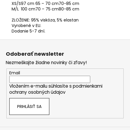
XS/S
97 cm
65 – 70 cm
70-85 cm
M/L
100 cm
70 – 75 cm
80-85 cm
ZLOŽENIE: 95% viskóza, 5% elastan
Vyrobené v EU.
Dodanie 5-7 dní.
Z
á
Odoberať newsletter
p
Nezmeškajte žiadne novinky či zľavy!
ä
t
Email
i
Vložením e-mailu súhlasíte s
podmienkami
e
ochrany osobných údajov
PRIHLÁSIŤ SA