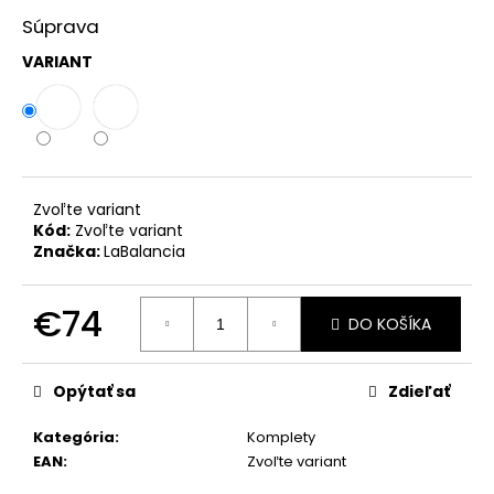
č
a
Súprava
m
VARIANT
e
KOMPLET
LA
BALANCIA
AURA
Zvoľte variant
PÚDROVÁ
Kód:
Zvoľte variant
RUŽOVÁ
Značka:
LaBalancia
€111
€74
DO KOŠÍKA
Jednotková
cena:
Opýtať sa
Zdieľať
Kategória
:
Komplety
EAN
:
Zvoľte variant