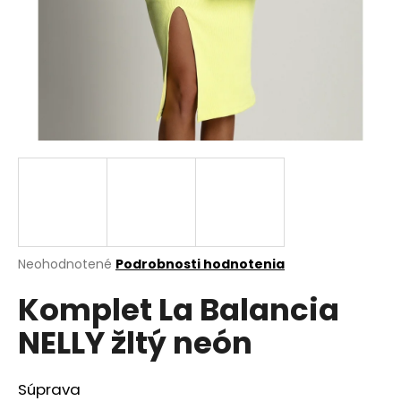
á
j
s
ť
?
HĽADAŤ
Priemerné
Neohodnotené
Podrobnosti hodnotenia
hodnotenie
O
Komplet La Balancia
produktu
d
je
p
NELLY žltý neón
0,0
o
z
r
5
ú
hviezdičiek.
Súprava