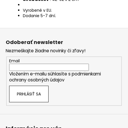
Vyrobené v EU.
Dodanie 5-7 dní.
Z
á
Odoberať newsletter
p
Nezmeškajte žiadne novinky či zľavy!
ä
t
Email
i
Vložením e-mailu súhlasíte s
podmienkami
e
ochrany osobných údajov
PRIHLÁSIŤ SA