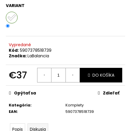
č
VARIANT
a
m
e
SUKŇA
S
Vypredané
VRECKAMI
Kód:
5907378518739
MCO
Značka:
LaBalancia
BOW
BÉŽOVÁ
€72
€37
DO KOŠÍKA
Jednotková
cena:
Opýtať sa
Zdieľať
Kategória
:
Komplety
EAN
:
5907378518739
Popis
Diskusia