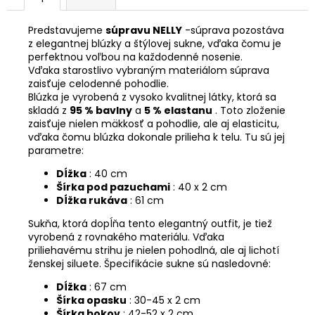
Predstavujeme
súpravu NELLY
-súprava pozostáva
z elegantnej blúzky a štýlovej sukne, vďaka čomu je
perfektnou voľbou na každodenné nosenie.
Vďaka starostlivo vybraným materiálom súprava
zaisťuje celodenné pohodlie.
Blúzka je vyrobená z vysoko kvalitnej látky, ktorá sa
skladá z
95 % bavlny
a
5 % elastanu
. Toto zloženie
zaisťuje nielen mäkkosť a pohodlie, ale aj elasticitu,
vďaka čomu blúzka dokonale prilieha k telu. Tu sú jej
parametre:
Dĺžka
: 40 cm
Šírka pod pazuchami
: 40 x 2 cm
Dĺžka rukáva
: 61 cm
Sukňa, ktorá dopĺňa tento elegantný outfit, je tiež
vyrobená z rovnakého materiálu. Vďaka
priliehavému strihu je nielen pohodlná, ale aj lichotí
ženskej siluete. Špecifikácie sukne sú nasledovné:
Dĺžka
: 67 cm
Šírka opasku
: 30-45 x 2 cm
Šírka bokov
: 42-52 x 2 cm