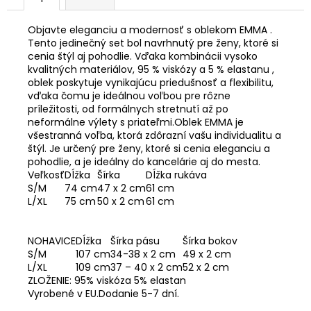
Objavte eleganciu a modernosť s oblekom EMMA .
Tento jedinečný set bol navrhnutý pre ženy, ktoré si
cenia štýl aj pohodlie. Vďaka kombinácii vysoko
kvalitných materiálov, 95 % viskózy a 5 % elastanu ,
oblek poskytuje vynikajúcu priedušnosť a flexibilitu,
vďaka čomu je ideálnou voľbou pre rôzne
príležitosti, od formálnych stretnutí až po
neformálne výlety s priateľmi.Oblek EMMA je
všestranná voľba, ktorá zdôrazní vašu individualitu a
štýl. Je určený pre ženy, ktoré si cenia eleganciu a
pohodlie, a je ideálny do kancelárie aj do mesta.
Veľkosť
Dĺžka
Šírka
Dĺžka rukáva
S/M
74 cm
47 x 2 cm
61 cm
L/XL
75 cm
50 x 2 cm
61 cm
NOHAVICE
Dĺžka
Šírka pásu
Šírka bokov
S/M
107 cm
34-38 x 2 cm
49 x 2 cm
L/XL
109 cm
37 – 40 x 2 cm
52 x 2 cm
ZLOŽENIE: 95% viskóza 5% elastan
Vyrobené v EU.Dodanie 5-7 dní.