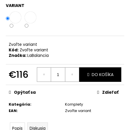
č
VARIANT
a
m
e
ZAVINOVACIE
NOHAVICE
Zvoľte variant
MARY
Kód:
Zvoľte variant
ČIERNA
Značka:
LaBalancia
PREMIUM
€39
€116
DO KOŠÍKA
Jednotková
cena:
Opýtať sa
Zdieľať
Kategória
:
Komplety
EAN
:
Zvoľte variant
Popis
Diskusia