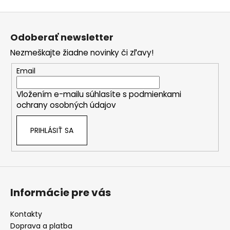
Z
á
Odoberať newsletter
p
Nezmeškajte žiadne novinky či zľavy!
ä
t
Email
i
Vložením e-mailu súhlasíte s
podmienkami
e
ochrany osobných údajov
PRIHLÁSIŤ SA
Informácie pre vás
Kontakty
Doprava a platba