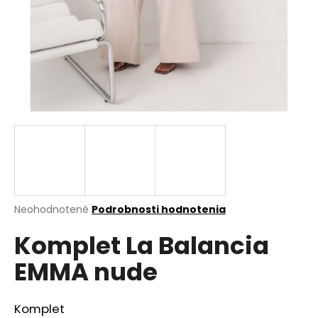
á
j
s
ť
?
HĽADAŤ
Priemerné
Neohodnotené
Podrobnosti hodnotenia
hodnotenie
O
Komplet La Balancia
produktu
d
je
p
EMMA nude
0,0
o
z
r
5
ú
hviezdičiek.
Komplet