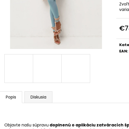
DOLCE PINK
PREMIUM
Zvoľ
€74
€39
vari
€7
Jedn
cena
Kate
EAN
:
Popis
Diskusia
Objavte našu súpravu
doplnenú o aplikáciu zatváracích šp