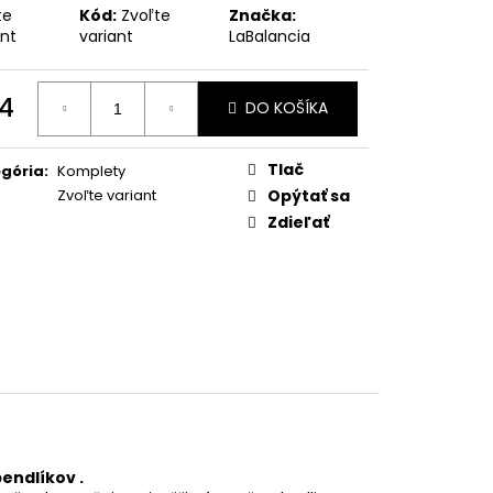
te
Kód:
Zvoľte
Značka:
ant
variant
LaBalancia
4
DO KOŠÍKA
otková
:
Tlač
gória
:
Komplety
Zvoľte variant
Opýtať sa
Zdieľať
endlíkov .