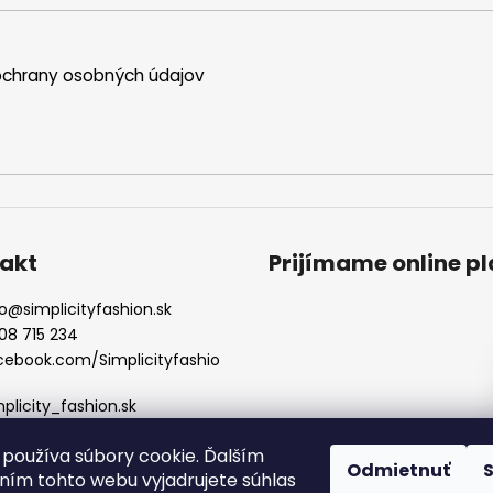
chrany osobných údajov
akt
Prijímame online p
o
@
simplicityfashion.sk
08 715 234
cebook.com/Simplicityfashio
mplicity_fashion.sk
používa súbory cookie. Ďalším
Odmietnuť
ím tohto webu vyjadrujete súhlas