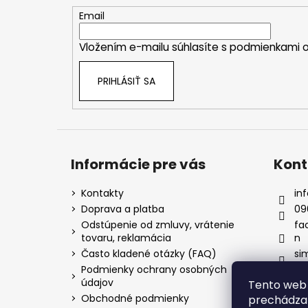
t
Email
i
Vložením e-mailu súhlasíte s
podmienkami o
e
PRIHLÁSIŤ SA
Informácie pre vás
Kont
Kontakty
inf
Doprava a platba
09
Odstúpenie od zmluvy, vrátenie
fa
tovaru, reklamácia
n
Často kladené otázky (FAQ)
si
Podmienky ochrany osobných
údajov
Tento web 
Obchodné podmienky
prechádzan