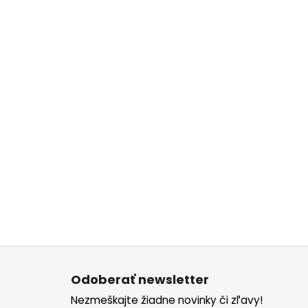
Z
á
Odoberať newsletter
p
Nezmeškajte žiadne novinky či zľavy!
ä