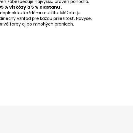
eň zabezpečuje najvyššiu úroveň pohodlia.
95 % viskózy
a
5 % elastanu
.
ý doplnok ku každému outfitu. Môžete ju
inečný vzhľad pre každú príležitosť. Navyše,
iarivé farby aj po mnohých praniach.