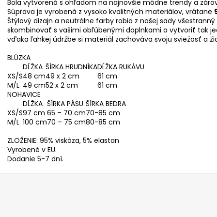
Bola vytvorená s ohľadom na najnovšie módne trendy a zárov
Súprava je vyrobená z vysoko kvalitných materiálov, vrátane
Štýlový dizajn a neutrálne farby robia z našej sady všestrann
skombinovať s vašimi obľúbenými doplnkami a vytvoriť tak jed
vďaka ľahkej údržbe si materiál zachováva svoju sviežosť a ž
BLÚZKA
DĹŽKA
ŠÍRKA HRUDNÍKA
DĹŽKA RUKÁVU
XS/S
48 cm
49 x 2 cm
61 cm
M/L
49 cm
52 x 2 cm
61 cm
NOHAVICE
DĹŽKA
ŠÍRKA PÁSU
ŠÍRKA BEDRA
XS/S
97 cm
65 – 70 cm
70-85 cm
M/L
100 cm
70 – 75 cm
80-85 cm
ZLOŽENIE: 95% viskóza, 5% elastan
Vyrobené v EU.
Dodanie 5-7 dní.