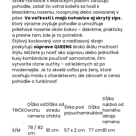
Široké nohavice s elastickým pásom zaručujú
pohodlie, zatiaľ čo voľná košeľa sa hodí k
klasickému noseniu, rozopnutej alebo zaviazanej v
páse.
Vo veľkosti L majú nohavice aj skrytý zips
,
ktorý výrazne zvyšuje pohodlie a umožňuje
priliehavé nosenie okolo bokov – diskrétne, prakticky
a presne tam, kde je to potrebné.
Štýlový kockovaný vzor a nadčasový dizajn
poskytujú
súprave QUEENS
širokú škálu možností
štýlu. Môžete ju nosiť ako súpravu alebo jednotlivé
kusy kombinácie používať samostatne, čím
vytvoríte rôzne outfity – od ležérnych až po
modernejšie. Je to skvelá voľba pre ženy, ktoré
oceňujú módu s charakterom, ale zároveň si cenia
pohodlie a funkčnosť.
Dĺžka
Dĺžka od
Dĺžka od
rukáva od
Šírka pod
Dĺžka
TRIČKO
vrchu
stredu
horného
pazuchami
rukáva
ramena
chrbta
okraja
ramena
78 / 82
S/M
81 cm
57 x 2 cm
77 cm
81 cm
cm