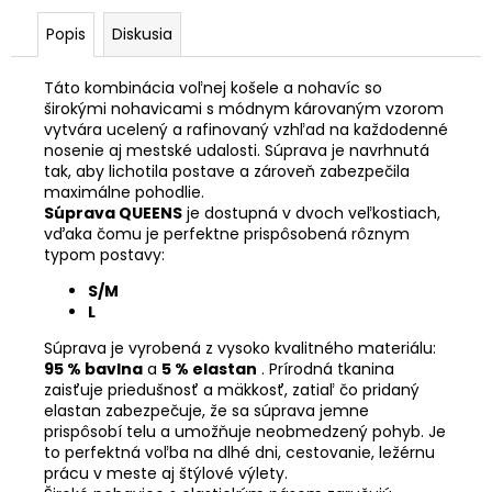
Popis
Diskusia
Táto kombinácia voľnej košele a nohavíc so
širokými nohavicami s módnym károvaným vzorom
vytvára ucelený a rafinovaný vzhľad na každodenné
nosenie aj mestské udalosti. Súprava je navrhnutá
tak, aby lichotila postave a zároveň zabezpečila
maximálne pohodlie.
Súprava QUEENS
je dostupná v dvoch veľkostiach,
vďaka čomu je perfektne prispôsobená rôznym
typom postavy:
S/M
L
Súprava je vyrobená z vysoko kvalitného materiálu:
95 % bavlna
a
5 % elastan
. Prírodná tkanina
zaisťuje priedušnosť a mäkkosť, zatiaľ čo pridaný
elastan zabezpečuje, že sa súprava jemne
prispôsobí telu a umožňuje neobmedzený pohyb. Je
to perfektná voľba na dlhé dni, cestovanie, ležérnu
prácu v meste aj štýlové výlety.