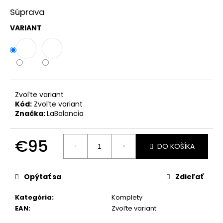
č
a
Súprava
m
VARIANT
e
ZAVINOVACIE
NOHAVICE
MARY
ČIERNA
Zvoľte variant
PREMIUM
Kód:
Zvoľte variant
€39
Značka:
LaBalancia
€95
DO KOŠÍKA
Jednotková
cena:
Opýtať sa
Zdieľať
Kategória
:
Komplety
EAN
:
Zvoľte variant