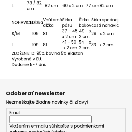
78 / 82
L
82 cm
60 x 2 cm
77 cm
82 cm
cm
Vnútorná
Šírka
Šírka
Šírka spodnej
NOHAVICE
Dĺžka
dĺžka
pásu
bokov
časti nohavíc
37 – 45
49 x
S/M
109
81
29 x 2 cm
x 2 cm
2 cm
41 – 50
54 x
L
109
81
33 x 2 cm
x 2 cm
2 cm
ZLOŽENIE: D: 95% bavlna 5% elastan
Vyrobené v EU.
Dodanie 5-7 dní.
Z
á
Odoberať newsletter
p
Nezmeškajte žiadne novinky či zľavy!
ä
t
Email
i
Vložením e-mailu súhlasíte s
podmienkami
e